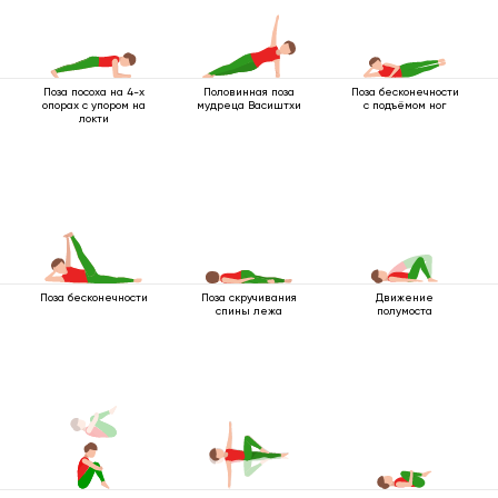
Поза посоха на 4-х
Половинная поза
Поза бесконечности
опорах с упором на
мудреца Васиштхи
с подъёмом ног
локти
Поза бесконечности
Поза скручивания
Движение
спины лежа
полумоста