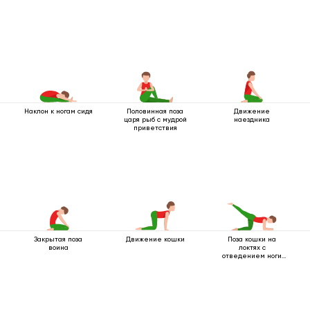
Наклон к ногам сидя
Половинная поза
Движение
царя рыб с мудрой
наездника
приветствия
Закрытая поза
Движение кошки
Поза кошки на
воина
локтях с
отведением ноги
назад