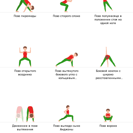
Поза пирамиды
Поза старого слона
Поза полумесяца в
положении стоя на
одной ноге
Поза открытого
Поза вытянутого
Боковой наклон с
всадника
бокового угла с
широко
кольцевым
расставленными
захватом под
ногами
коленом
Движение в позе
Поза выпада сына
Поза ворона
вытяжения
Анджаны