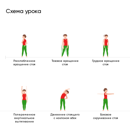
Схема урока
Расслабленное
Тазовое вращение
Грудное вращение
вращение стоя
стоя
стоя
Попеременное
Движение стоящего
Боковое
вертикальное
с наклоном вбок
скручивание стоя
вытягивание