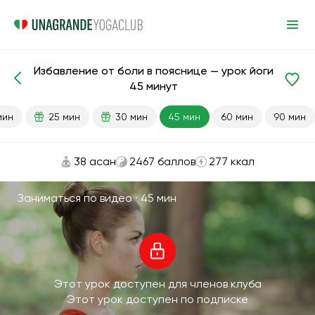
Избавление от боли в пояснице — урок йоги
Готовые уроки
Поясница
Спина
45 минут
мин
25 мин
30 мин
45 мин
60 мин
90 мин
38 асан
2467 баллов
277 ккал
Заниматься по видео ·
45 мин
Этот урок доступен для членов клуба
Этот урок доступен по подписке