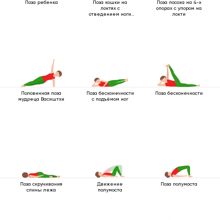
Поза ребенка
Поза кошки на
Поза посоха на 4-х
локтях с
опорах с упором на
отведением ноги
локти
назад
Половинная поза
Поза бесконечности
Поза бесконечности
мудреца Васиштхи
с подъёмом ног
Поза скручивания
Движение
Поза полумоста
спины лежа
полумоста