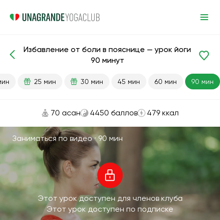
Избавление от боли в пояснице — урок йоги
Готовые уроки
Поясница
Спина
90 минут
мин
25 мин
30 мин
45 мин
60 мин
90 мин
70 асан
4450 баллов
479 ккал
Заниматься по видео ·
90 мин
Этот урок доступен для членов клуба
Этот урок доступен по подписке