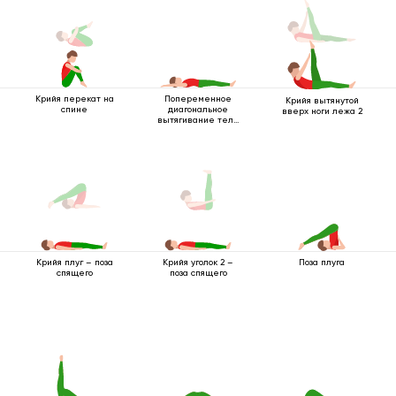
Крийя перекат на
Попеременное
Крийя вытянутой
спине
диагональное
вверх ноги лежа 2
вытягивание тела
лежа
Поза плуга
Крийя плуг – поза
Крийя уголок 2 –
спящего
поза спящего