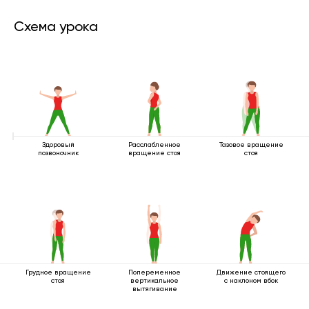
Схема урока
Здоровый
Расслабленное
Тазовое вращение
позвоночник
вращение стоя
стоя
Грудное вращение
Попеременное
Движение стоящего
стоя
вертикальное
с наклоном вбок
вытягивание