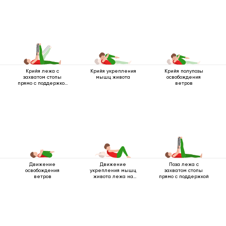
Крийя лежа с
Крийя укрепления
Крийя полупозы
захватом стопы
мышц живота
освобождения
прямо с поддержкой
ветров
3
Движение
Движение
Поза лежа с
освобождения
укрепления мышц
захватом стопы
ветров
живота лежа на
прямо с поддержкой
спине