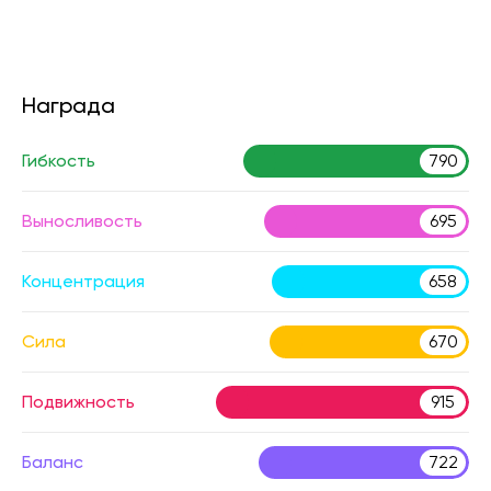
Награда
Гибкость
790
Выносливость
695
Концентрация
658
Сила
670
Подвижность
915
Баланс
722