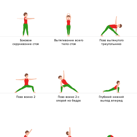
Боковое
Вытягивание всего
Поза вытянутого
скручивание стоя
тела стоя
треугольника
Поза воина 2
Поза воина 2 с
Глубокий нижний
опорой на бедро
выпад вперед