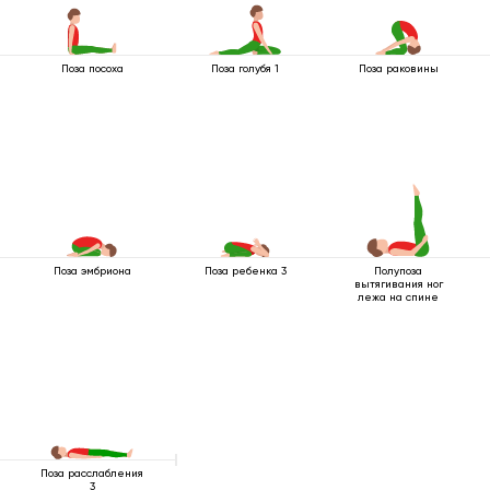
Поза посоха
Поза голубя 1
Поза раковины
Поза эмбриона
Поза ребенка 3
Полупоза
вытягивания ног
лежа на спине
Поза расслабления
3