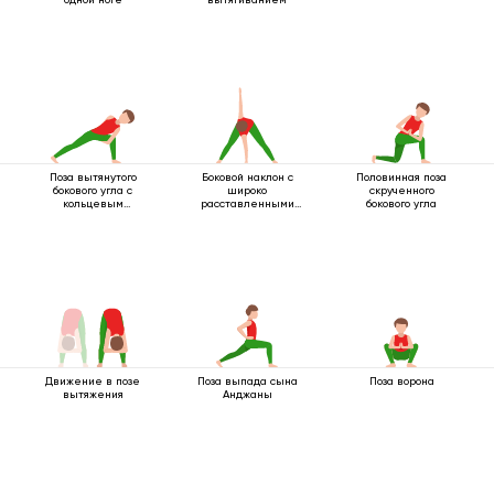
Поза вытянутого
Боковой наклон с
Половинная поза
бокового угла с
широко
скрученного
кольцевым
расставленными
бокового угла
захватом под
ногами
коленом
Движение в позе
Поза выпада сына
Поза ворона
вытяжения
Анджаны