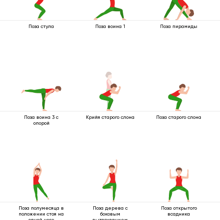
Поза стула
Поза воина 1
Поза пирамиды
Поза воина 3 с
Крийя старого слона
Поза старого слона
опорой
Поза полумесяца в
Поза дерева с
Поза открытого
положении стоя на
боковым
всадника
одной ноге
вытягиванием