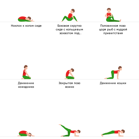
Наклон к ногам сидя
Боковая скрутка
Половинная поза
сидя с кольцевым
царя рыб с мудрой
захватом под
приветствия
коленом
Движение
Закрытая поза
Движение кошки
наездника
воина