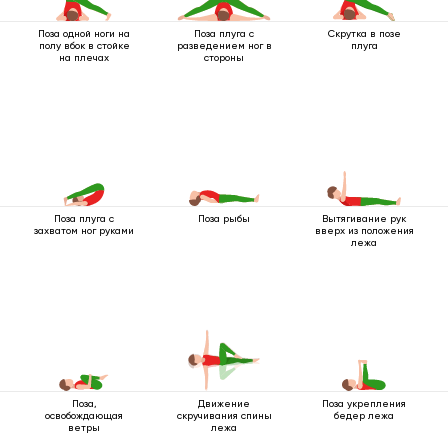
Поза одной ноги на
Поза плуга с
Скрутка в позе
полу вбок в стойке
разведением ног в
плуга
на плечах
стороны
Поза плуга с
Поза рыбы
Вытягивание рук
захватом ног руками
вверх из положения
лежа
Поза,
Движение
Поза укрепления
освобождающая
скручивания спины
бедер лежа
ветры
лежа