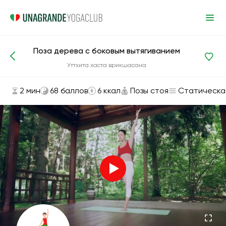
Поза дерева с боковым вытягиванием
Асаны и упражнения
Позы стоя
Уттхита хаста врикшасана
2 мин
68 баллов
6 ккал
Позы стоя
Статическа