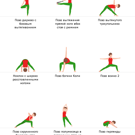
Поза дерева с
Поза вытяжения
Поза вытянутого
боковым
прямой ноги вбок
треугольника
вытягиванием
стоя с ремнем
Наклон с широко
Поза богини Кали
Поза воина 2
расставленными
ногами
Поза скрученного
Поза полумесяца в
Поза гирлянды