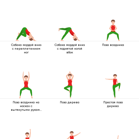
Собака мордой вниз
Собака мордой вниз
Поза всадника
с переплетением
с поднятой ногой
ног
вбок
Поза всадника на
Поза дерева
Простая поза
носках с
дерева
вытянутыми руками
вверх