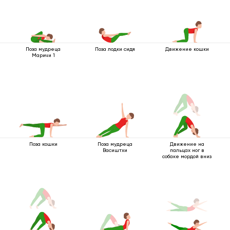
Поза мудреца
Поза лодки сидя
Движение кошки
Маричи 1
Поза кошки
Поза мудреца
Движение на
Васиштхи
пальцах ног в
собаке мордой вниз