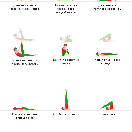
Движение ног в
Виньяса собака
Движение в
собаке мордой вниз
мордой вниз–
полупозе саранчи 2
мордой вверх
Крийя перекат на
Крийя плуг – поза
Крийя вытянутой
спине
спящего
вверх ноги лежа 2
Поза скручивания
Стойка на плечах
Поза плуга
спины лежа