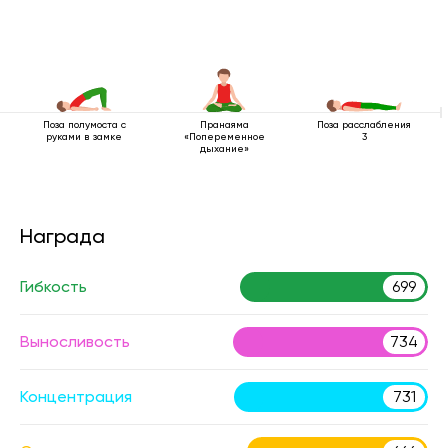
Поза полумоста с
Пранаяма
Поза расслабления
руками в замке
«Попеременное
3
дыхание»
Награда
Гибкость
699
Выносливость
734
Концентрация
731