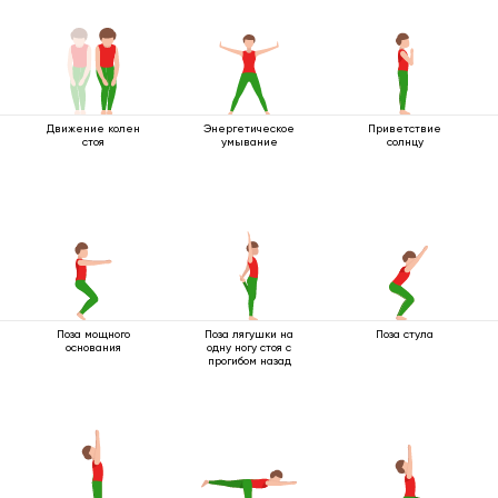
Движение колен
Энергетическое
Приветствие
стоя
умывание
солнцу
Поза мощного
Поза лягушки на
Поза стула
основания
одну ногу стоя с
прогибом назад