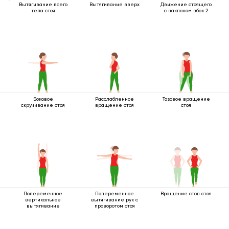
Вытягивание всего
Вытягивание вверх
Движение стоящего
тела стоя
с наклоном вбок 2
Боковое
Расслабленное
Тазовое вращение
скручивание стоя
вращение стоя
стоя
Попеременное
Попеременное
Вращение стоп стоя
вертикальное
вытягивание рук с
вытягивание
проворотом стоя