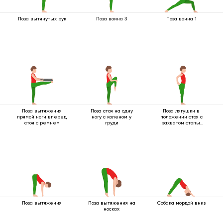
Поза вытянутых рук
Поза воина 3
Поза воина 1
Поза вытяжения
Поза стоя на одну
Поза лягушки в
прямой ноги вперед
ногу с коленом у
положении стоя с
стоя с ремнем
груди
захватом стопы
одной рукой
Поза вытяжения
Поза вытяжения на
Собака мордой вниз
носках