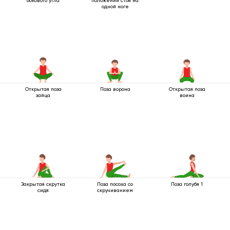
бокового угла
положении стоя на
одной ноге
Открытая поза
Поза ворона
Открытая поза
зайца
воина
Закрытая скрутка
Поза посоха со
Поза голубя 1
сидя
скручиванием