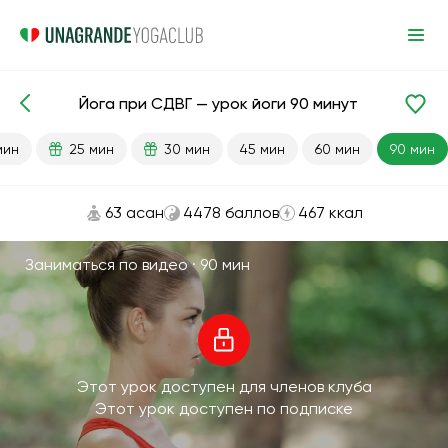
Йога при СДВГ — урок йоги 90 минут
Готовые уроки
Антистресс
мин
25 мин
30 мин
45 мин
60 мин
90 мин
63 асан
4478 баллов
467 ккал
Заниматься по видео ·
90 мин
Этот урок доступен для членов клуба
Этот урок доступен по подписке