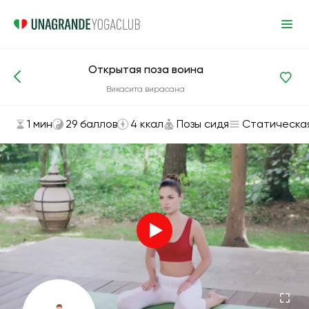
Открытая поза воина
Асаны и упражнения
Позы сидя
Викасита вирасана
1 мин
29 баллов
4 ккал
Позы сидя
Статическа