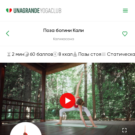
Поза богини Кали
Асаны и упражнения
Позы стоя
Каликасана
2 мин
60 баллов
8 ккал
Позы стоя
Статическа