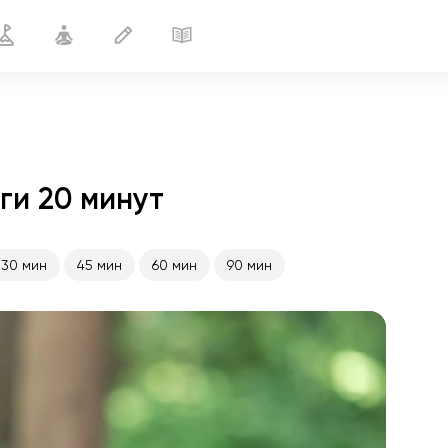
ги 20 минут
Снятие отёчности
20 мин
30 мин
45 мин
60 мин
90 мин
полёт души
01:44
внутренний покой
01:27