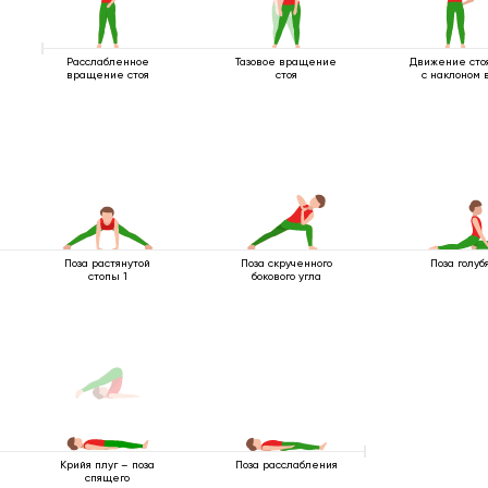
Расслабленное
Тазовое вращение
Движение сто
вращение стоя
стоя
с наклоном 
Поза растянутой
Поза скрученного
Поза голубя
стопы 1
бокового угла
Поза расслабления
Крийя плуг – поза
спящего