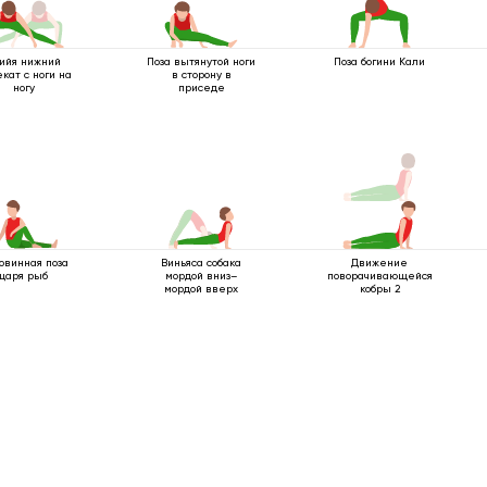
ийя нижний
Поза вытянутой ноги
Поза богини Кали
кат с ноги на
в сторону в
ногу
приседе
овинная поза
Виньяса собака
Движение
царя рыб
мордой вниз–
поворачивающейся
мордой вверх
кобры 2