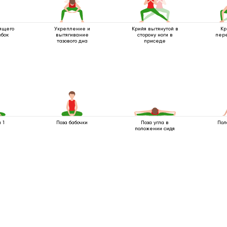
ящего
Укрепление и
Крийя вытянутой в
Кр
вбок
вытягивание
сторону ноги в
пере
тазового дна
приседе
 1
Поза бабочки
Поза угла в
Пол
положении сидя