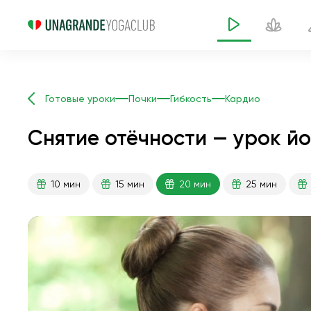
Готовые уроки
Почки
Гибкость
Кардио
Снятие отёчности — урок йо
10 мин
15 мин
20 мин
25 мин