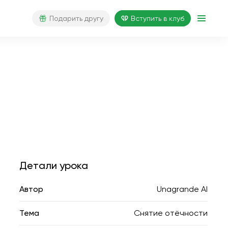
Подарить другу
Вступить в клуб
Детали урока
Автор
Unagrande AI
Тема
Снятие отёчности