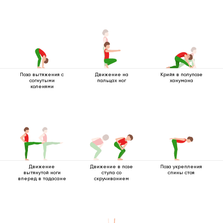
Поза вытяжения с
Движение на
Крийя в полупозе
согнутыми
пальцах ног
ханумана
коленями
Движение
Движение в позе
Поза укрепления
вытянутой ноги
стула со
спины стоя
вперед в тадасане
скручиванием