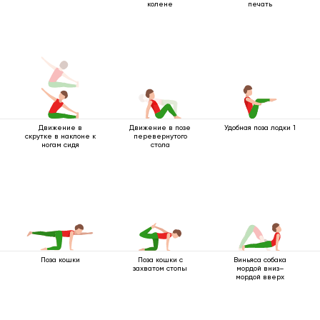
колене
печать
Движение в
Движение в позе
Удобная поза лодки 1
скрутке в наклоне к
перевернутого
ногам сидя
стола
Поза кошки
Поза кошки с
Виньяса собака
захватом стопы
мордой вниз–
мордой вверх