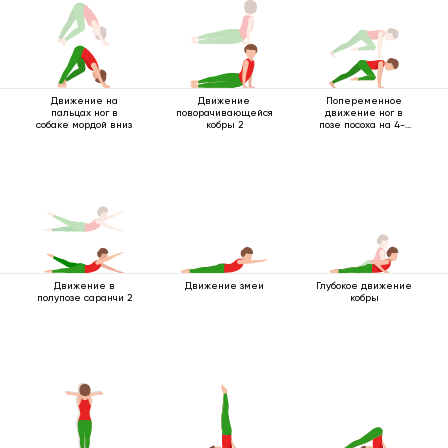
Движение на
Движение
Попеременное
пальцах ног в
поворачивающейся
движение ног в
собаке мордой вниз
кобры 2
позе посоха на 4-х
опорах
Движение в
Движение змеи
Глубокое движение
полупозе саранчи 2
кобры