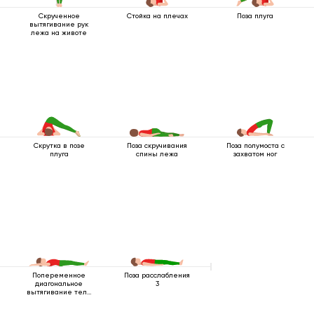
Скрученное
Стойка на плечах
Поза плуга
вытягивание рук
лежа на животе
Скрутка в позе
Поза скручивания
Поза полумоста с
плуга
спины лежа
захватом ног
Попеременное
Поза расслабления
диагональное
3
вытягивание тела
лежа