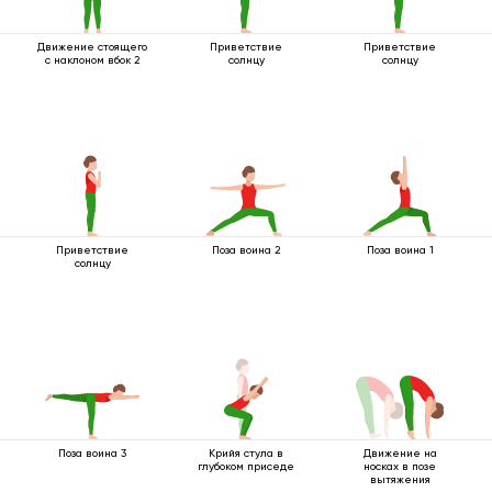
Движение стоящего
Приветствие
Приветствие
с наклоном вбок 2
солнцу
солнцу
Приветствие
Поза воина 2
Поза воина 1
солнцу
Поза воина 3
Крийя стула в
Движение на
глубоком приседе
носках в позе
вытяжения