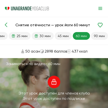
Снятие отёчности — урок йоги 60 минут
Готовые уроки
Почки
Гибкость
Кардио
мин
25 мин
30 мин
45 мин
60 мин
90 мин
50 асан
2898 баллов
437 ккал
Заниматься по видео ·
60 мин
Этот урок доступен для членов клуба
Этот урок доступен по подписке