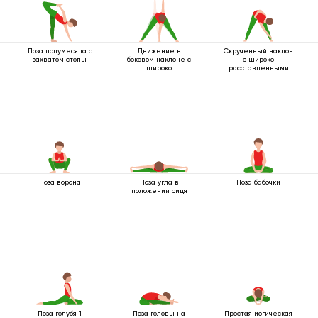
Поза полумесяца с
Движение в
Скрученный наклон
захватом стопы
боковом наклоне с
с широко
широко
расставленными
расставленными
ногами
ногами
Поза ворона
Поза угла в
Поза бабочки
положении сидя
Поза голубя 1
Поза головы на
Простая йогическая