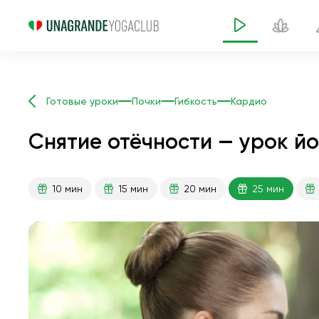
Готовые уроки
Почки
Гибкость
Кардио
Снятие отёчности — урок йо
10 мин
15 мин
20 мин
25 мин