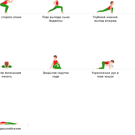
 старого слона
Поза выпада сына
Глубокий нижний
Анджаны
выпад вперед
тая йогическая
Закрытая скрутка
Укрепление рук в
печать
сидя
позе кошки
 расслабления