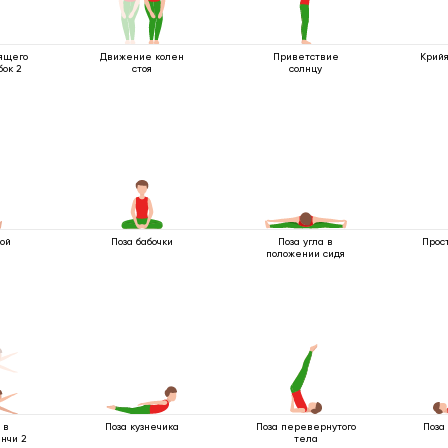
ящего
Движение колен
Приветствие
Крийя
бок 2
стоя
солнцу
кой
Поза бабочки
Поза угла в
Прос
положении сидя
 в
Поза кузнечика
Поза перевернутого
Поза
нчи 2
тела