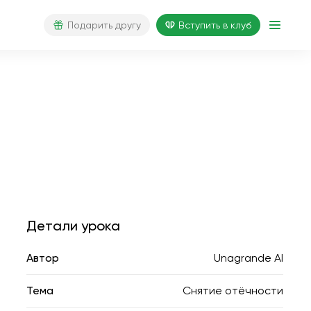
Подарить другу
Вступить в клуб
Детали урока
Автор
Unagrande AI
Тема
Снятие отёчности