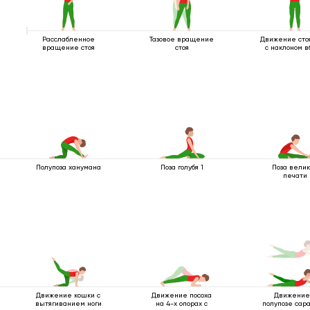
Расслабленное
Тазовое вращение
Движение сто
вращение стоя
стоя
с наклоном в
Полупоза ханумана
Поза голубя 1
Поза вели
печати
Движение кошки с
Движение посоха
Движение
вытягиванием ноги
на 4-х опорах с
полупозе сара