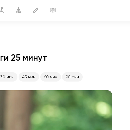
ги 25 минут
Снятие отёчности
25 мин
30 мин
45 мин
60 мин
90 мин
полёт души
01:44
внутренний покой
01:27