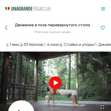
Движение в позе перевернутого стола
Асаны и упражнения
Стойки и упоры
Утпитхика-чалана-крийя
1 мин
33 баллов
4 ккал
Стойки и упоры
Динам