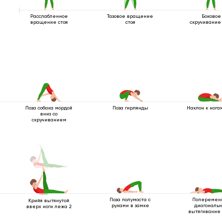
Расслабленное
Тазовое вращение
Боковое
вращение стоя
стоя
скручивание 
Поза собака мордой
Поза гирлянды
Наклон к нога
вниз со
скручиванием
Поза полумоста с
Поперемен
Крийя вытянутой
руками в замке
диагональ
вверх ноги лежа 2
вытягивание
лежа