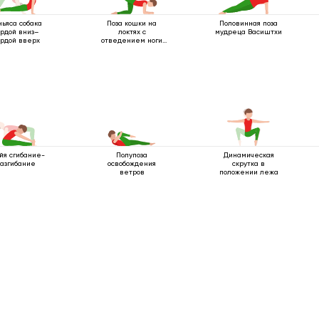
ньяса собака
Поза кошки на
Половинная поза
рдой вниз–
локтях с
мудреца Васиштхи
рдой вверх
отведением ноги
назад
йя сгибание-
Полупоза
Динамическая
азгибание
освобождения
скрутка в
ветров
положении лежа