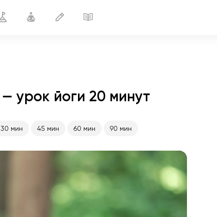
 — урок йоги 20 минут
Избавление от боли в спине
20 мин
30 мин
45 мин
60 мин
90 мин
полёт души
01:44
внутренний покой
01:27