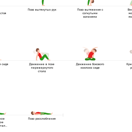
Поза вытянутых рук
Поза вытяжения с
Ви
стоя
согнутыми
мо
коленями
мо
м сидя
Движение в позе
Движение бокового
Кри
перевернутого
наклона сидя
р
стола
ное
Поза расслабления
ное
 тела