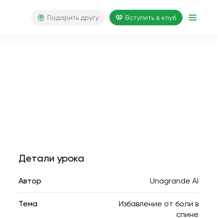
Подарить другу
Вступить в клуб
Детали урока
Автор
Unagrande AI
Тема
Избавление от боли в
спине