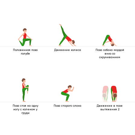
Половинная поза
Движение колеса
Поза собака мордой
голубя
вниз со
скручиванием
Поза стоя на одну
Поза старого слона
Движение в позе
ногу с коленом у
вытяжения 2
груди