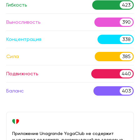
Гибкость
423
Выносливость
390
Концентрация
338
Сила
385
Подвижность
440
Баланс
403
Приложение Unagrande YogaClub не содержит
и не может содержать рекомендаций по здоровью.