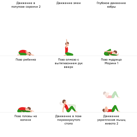
Движение в
Движение змеи
Глубокое движение
полупозе саранчи 2
кобры
Поза ребенка
Поза алмаза с
Поза мудреца
вытягиванием рук
Маричи 1
вверх
Поза головы на
Движение в позе
Движение
колене
перевернутого
укрепления мышц
стола
живота 2