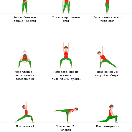
Расслабленное
Тазовое вращение
Вытягивание всего
вращение стоя
стоя
тела стоя
Укрепление и
Поза всадника на
Поза воина 2 с
вытягивание
носках с
опорой на бедро
тазового дна
вытянутыми руками
вверх
Поза воина 1
Поза воина 3 с
Поза наездника
опорой