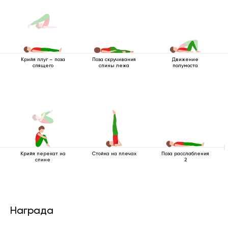
Поза скручивания
Движение
Крийя плуг – поза
спины лежа
полумоста
спящего
Крийя перекат на
Стойка на плечах
Поза расслабления
спине
2
Награда