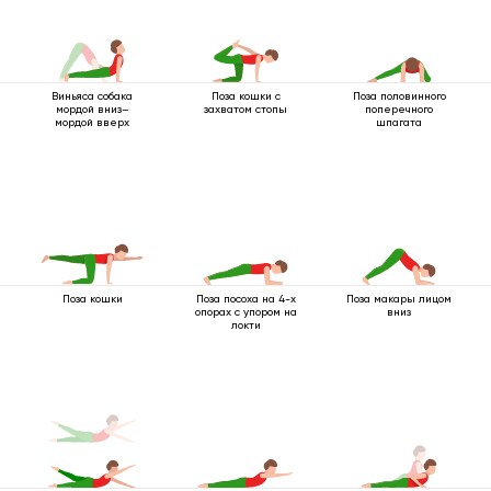
Виньяса собака
Поза кошки с
Поза половинного
мордой вниз–
захватом стопы
поперечного
мордой вверх
шпагата
Поза кошки
Поза посоха на 4-х
Поза макары лицом
опорах с упором на
вниз
локти