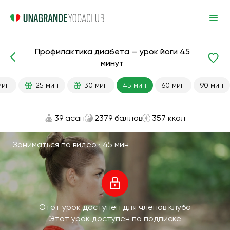
Профилактика диабета — урок йоги 45
Готовые уроки
Диабет
минут
мин
25 мин
30 мин
45 мин
60 мин
90 мин
39 асан
2379 баллов
357 ккал
Заниматься по видео ·
45 мин
Этот урок доступен для членов клуба
Этот урок доступен по подписке