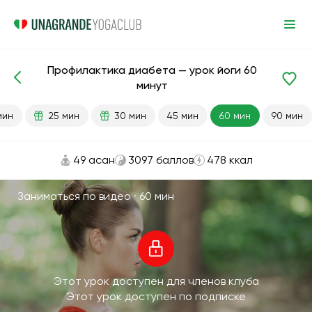
Профилактика диабета — урок йоги 60
Готовые уроки
Диабет
минут
мин
25 мин
30 мин
45 мин
60 мин
90 мин
49 асан
3097 баллов
478 ккал
Заниматься по видео ·
60 мин
Этот урок доступен для членов клуба
Этот урок доступен по подписке