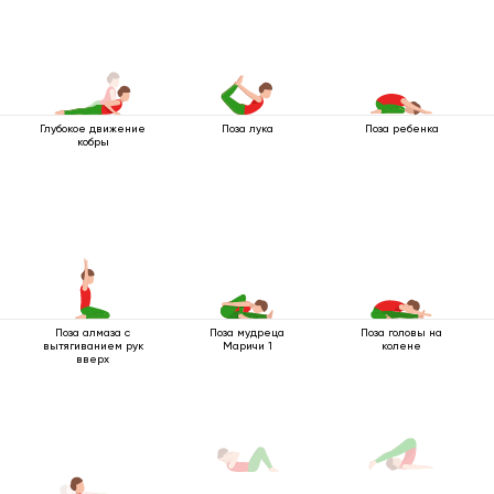
Глубокое движение
Поза лука
Поза ребенка
кобры
Поза алмаза с
Поза мудреца
Поза головы на
вытягиванием рук
Маричи 1
колене
вверх