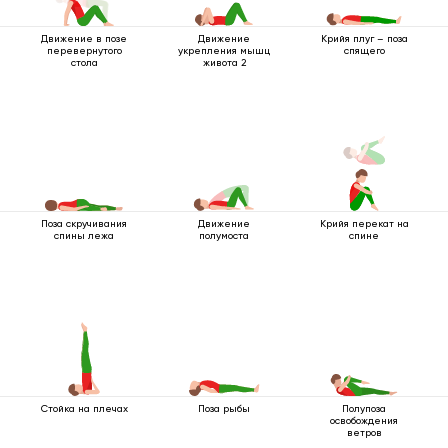
Движение в позе
Движение
Крийя плуг – поза
перевернутого
укрепления мышц
спящего
стола
живота 2
Поза скручивания
Движение
Крийя перекат на
спины лежа
полумоста
спине
Стойка на плечах
Поза рыбы
Полупоза
освобождения
ветров