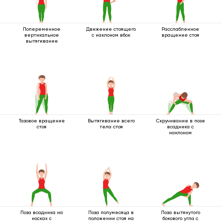
Попеременное
Движение стоящего
Расслабленное
вертикальное
с наклоном вбок
вращение стоя
вытягивание
Тазовое вращение
Вытягивание всего
Скручивание в позе
стоя
тела стоя
всадника с
наклоном
Поза всадника на
Поза полумесяца в
Поза вытянутого
носках с
положении стоя на
бокового угла с