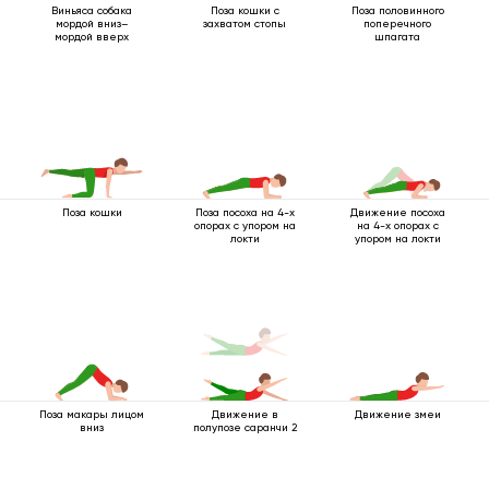
Виньяса собака
Поза кошки с
Поза половинного
мордой вниз–
захватом стопы
поперечного
мордой вверх
шпагата
Поза кошки
Поза посоха на 4-х
Движение посоха
опорах с упором на
на 4-х опорах с
локти
упором на локти
Поза макары лицом
Движение в
Движение змеи
вниз
полупозе саранчи 2