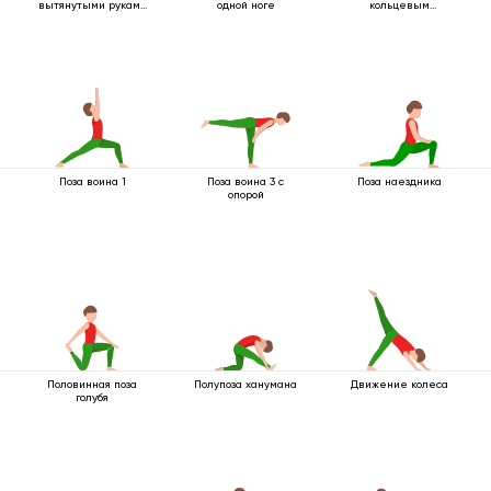
вытянутыми руками
одной ноге
кольцевым
вверх
захватом под
коленом
Поза воина 1
Поза воина 3 с
Поза наездника
опорой
Половинная поза
Полупоза ханумана
Движение колеса
голубя