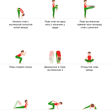
Наклон стоя с
Поза стоя на одну
Поза вытяжения
вытянутой согнутой
ногу с коленом у
прямой ноги вперед
ногой вверх
груди
стоя с ремнем
Поза старого слона
Движение в позе
Открытая поза
вытяжения 2
зайца