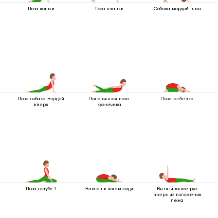
Поза кошки
Поза планки
Собака мордой вниз
Поза собака мордой
Половинная поза
Поза ребенка
вверх
кузнечика
Поза голубя 1
Наклон к ногам сидя
Вытягивание рук
вверх из положения
лежа