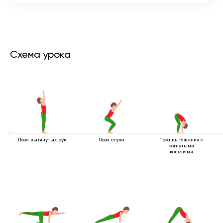
Схема урока
Поза вытянутых рук
Поза стула
Поза вытяжения с
согнутыми
коленями