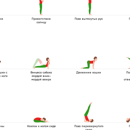
ие
Приветствие
Поза вытянутых рук
солнцу
шки с
Виньяса собака
Движение кошки
По
 ноги
мордой вниз–
мордой вверх
отв
ины
Наклон к ногам сидя
Поза перевернутого
тела