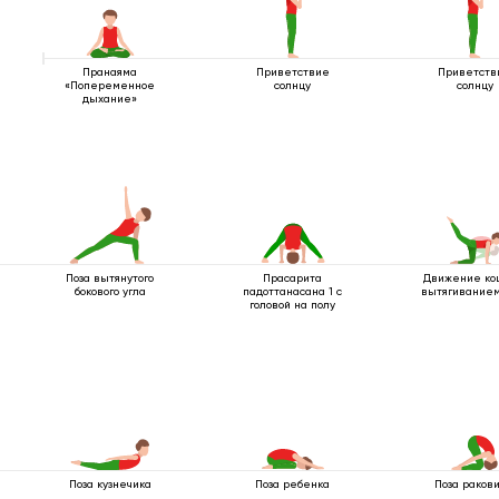
Пранаяма
Приветствие
Приветств
«Попеременное
солнцу
солнцу
дыхание»
Поза вытянутого
Прасарита
Движение ко
бокового угла
падоттанасана 1 с
вытягиванием
головой на полу
Поза кузнечика
Поза ребенка
Поза раков