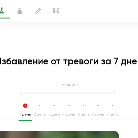
Избавление от тревоги за 7 дне
1
день из 7
1 день
2 день
3 день
4 день
5 день
6 день
7 день