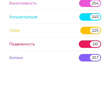
Выносливость
254
Концентрация
245
Сила
225
Подвижность
261
Баланс
257