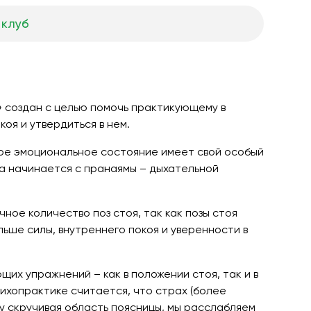
 клуб
й» создан с целью помочь практикующему в
оя и утвердиться в нем.
ое эмоциональное состояние имеет свой особый
са начинается с пранаямы – дыхательной
ное количество поз стоя, так как позы стоя
ьше силы, внутреннего покоя и уверенности в
щих упражнений – как в положении стоя, так и в
сихопрактике считается, что страх (более
му скручивая область поясницы, мы расслабляем