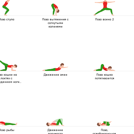
Поза стула
Поза вытяжения с
Поза воина 2
согнутыми
коленями
за кошки на
Движение змеи
Поза кошка
локтях с
потягивается
едением ноги
назад
Поза рыбы
Движение
Поза,
полумоста
освобождающая