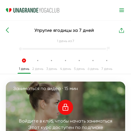
Упругие ягодицы за 7 дней
Интенсивные курсы йоги
Ягодицы
1
день из 7
1 день
2 день
3 день
4 день
5 день
6 день
7 день
Заниматься по видео ·
15 мин
Войдите в клуб, чтобы начать заниматься
Этот курс доступен по подписке