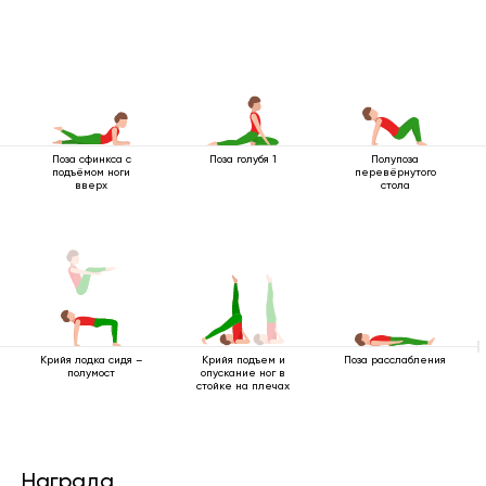
Поза сфинкса с
Поза голубя 1
Полупоза
подъёмом ноги
перевёрнутого
вверх
стола
Крийя лодка сидя –
Поза расслабления
Крийя подъем и
полумост
опускание ног в
стойке на плечах
Награда