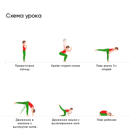
Схема урока
Приветствие
Крийя старого слона
Поза воина 3 с
солнцу
опорой
Движение в
Движение кошки с
Поза ребенка
наклоне с
вытягиванием ноги
вытянутой ногой
вверх