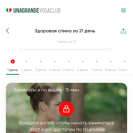
Здоровая спина за 21 день
Интенсивные курсы йоги
Спина
1
день из 21
1 день
2 день
3 день
4 день
5 день
6 день
7 день
8 день
9 день
Заниматься по видео ·
15 мин
Войдите в клуб, чтобы начать заниматься
Этот курс доступен по подписке