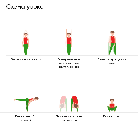
Схема урока
Вытягивание вверх
Попеременное
Тазовое вращение
вертикальное
стоя
вытягивание
Поза воина 3 с
Движение в позе
Поза ворона
опорой
вытяжения