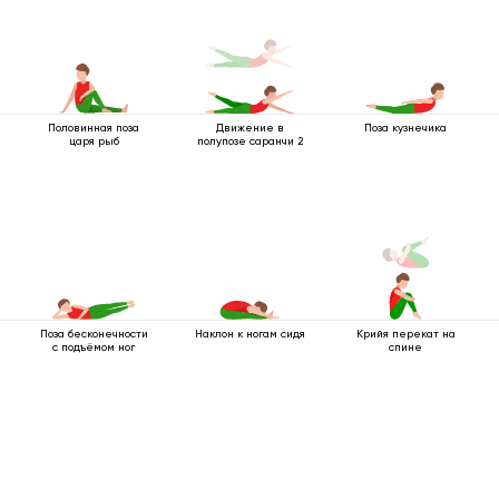
Половинная поза
Движение в
Поза кузнечика
царя рыб
полупозе саранчи 2
Поза бесконечности
Наклон к ногам сидя
Крийя перекат на
с подъёмом ног
спине