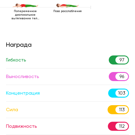
Попеременное
Поза расслабления
диагональное
вытягивание тела
лежа
Награда
Гибкость
97
Выносливость
96
Концентрация
103
Сила
113
Подвижность
112