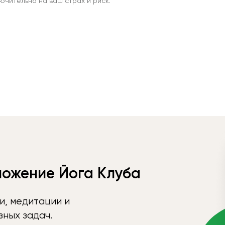
чительно на ваш страх и риск.
ложение Йога Клуба
и, медитации и
ных задач.