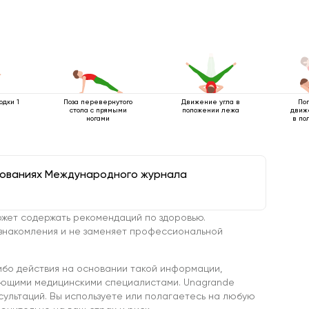
одки 1
Поза перевернутого
Движение угла в
По
стола с прямыми
положении лежа
движ
ногами
в по
дованиях Международного журнала
жет содержать рекомендаций по здоровью.
знакомления и не заменяет профессиональной
ибо действия на основании такой информации,
ующими медицинскими специалистами. Unagrande
сультаций. Вы используете или полагаетесь на любую