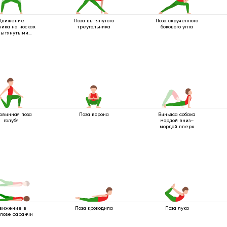
Движение
Поза вытянутого
Поза скрученного
ника на носках
треугольника
бокового угла
вытянутыми
ками вверх
овинная поза
Поза ворона
Виньяса собака
голубя
мордой вниз–
мордой вверх
Поза крокодила
Поза лука
вижение в
позе саранчи