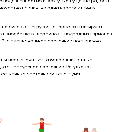
я с подавленностью и вернуть ощущение радости
ножество причин, но одна из эффективных
кие силовые нагрузки, которые активизируют
ют выработке эндорфинов – природных гормонов
ией, а эмоциональное состояние постепенно
ь и переключиться, а более длительные
здают ресурсное состояние. Регулярная
тественным состоянием тела и ума.