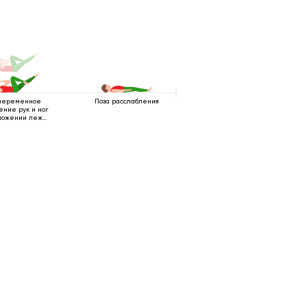
переменное
Поза расслабления
ение рук и ног
ложении лежа
на спине