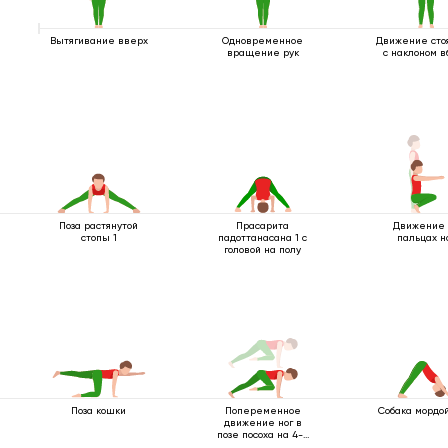
Вытягивание вверх
Одновременное
Движение сто
вращение рук
с наклоном в
Поза растянутой
Прасарита
Движение 
стопы 1
падоттанасана 1 с
пальцах н
головой на полу
Поза кошки
Попеременное
Собака мордой
движение ног в
позе посоха на 4-х
опорах