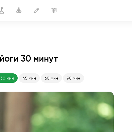
йоги 30 минут
Выход из депрессии
30 мин
30 мин
45 мин
60 мин
90 мин
полёт души
01:44
внутренний покой
01:27