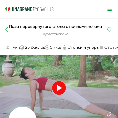
Поза перевернутого стола с прямыми ногами
Асаны и упражнения
Стойки и упоры
Пурвоттанасана
1 мин
25 баллов
5 ккал
Стойки и упоры
Стати