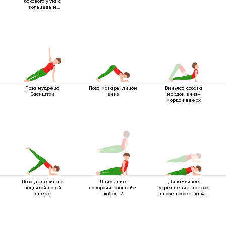
бокового угла с
кольцевым
захватом под
коленом
Поза мудреца
Поза макары лицом
Виньяса собака
Васиштхи
вниз
мордой вниз–
мордой вверх
Поза дельфина с
Движение
Динамичное
поднятой ногой
поворачивающейся
укрепление пресса
вверх
кобры 2
в позе посоха на 4-х
опорах с упором на
локти