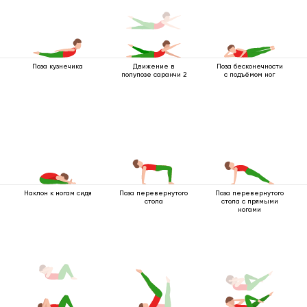
Поза кузнечика
Движение в
Поза бесконечности
полупозе саранчи 2
с подъёмом ног
Наклон к ногам сидя
Поза перевернутого
Поза перевернутого
стола
стола с прямыми
ногами