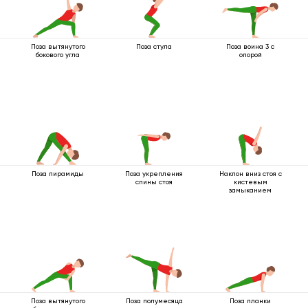
Поза вытянутого
Поза стула
Поза воина 3 с
бокового угла
опорой
Поза пирамиды
Поза укрепления
Наклон вниз стоя с
спины стоя
кистевым
замыканием
Поза вытянутого
Поза полумесяца
Поза планки