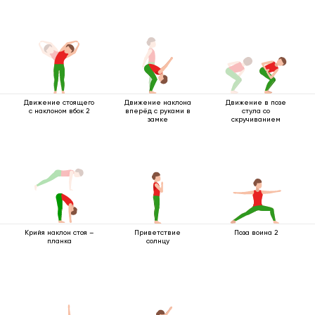
Движение стоящего
Движение наклона
Движение в позе
с наклоном вбок 2
вперёд с руками в
стула со
замке
скручиванием
Крийя наклон стоя –
Приветствие
Поза воина 2
планка
солнцу