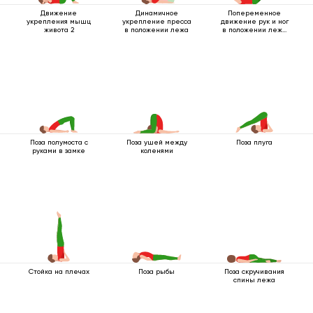
Движение
Динамичное
Попеременное
укрепления мышц
укрепление пресса
движение рук и ног
живота 2
в положении лежа
в положении лежа
на спине
Поза полумоста с
Поза ушей между
Поза плуга
руками в замке
коленями
Стойка на плечах
Поза рыбы
Поза скручивания
спины лежа