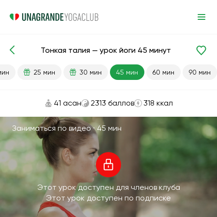
Тонкая талия — урок йоги 45 минут
Готовые уроки
Талия
Похудение
мин
25 мин
30 мин
45 мин
60 мин
90 мин
41 асан
2313 баллов
318 ккал
Заниматься по видео ·
45 мин
Этот урок доступен для членов клуба
Этот урок доступен по подписке