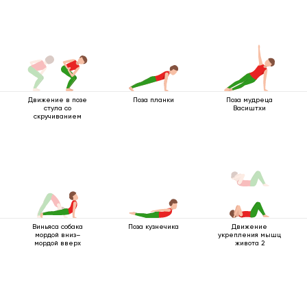
Движение в позе
Поза планки
Поза мудреца
стула со
Васиштхи
скручиванием
Виньяса собака
Поза кузнечика
Движение
мордой вниз–
укрепления мышц
мордой вверх
живота 2