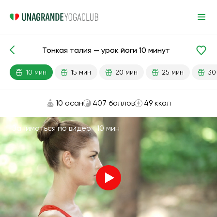
Тонкая талия — урок йоги 10 минут
Готовые уроки
Талия
Похудение
10 мин
15 мин
20 мин
25 мин
30
10 асан
407 баллов
49 ккал
Заниматься по видео ·
10 мин