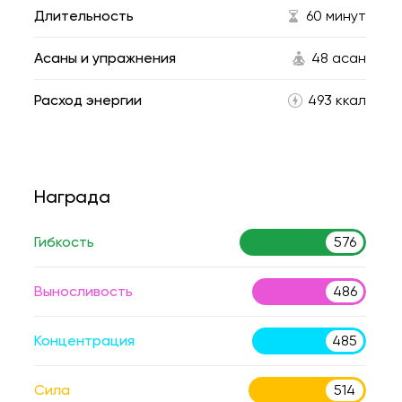
Длительность
60 минут
Асаны и упражнения
48 асан
Расход энергии
493 ккал
Награда
Гибкость
576
Выносливость
486
Концентрация
485
Сила
514