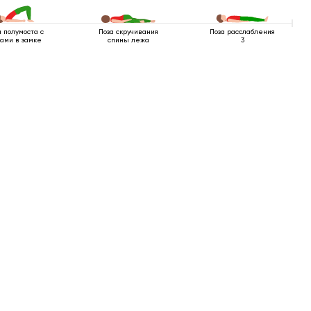
а полумоста с
Поза скручивания
Поза расслабления
ами в замке
спины лежа
3