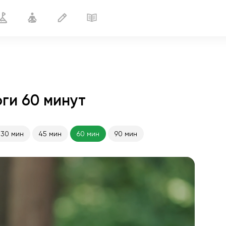
ги 60 минут
30 мин
45 мин
60 мин
90 мин
полёт души
01:44
внутренний покой
01:27