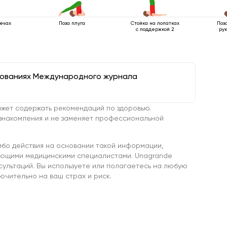
лечах
Поза плуга
Стойка на лопатках
Поз
с поддержкой 2
рук
дованиях Международного журнала
жет содержать рекомендаций по здоровью.
знакомления и не заменяет профессиональной
ибо действия на основании такой информации,
ующими медицинскими специалистами. Unagrande
сультаций. Вы используете или полагаетесь на любую
чительно на ваш страх и риск.