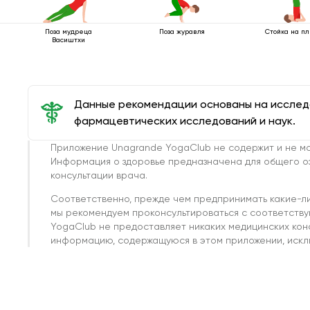
Поза мудреца
Стойка на п
Поза журавля
Васиштхи
Данные рекомендации основаны на иссле
фармацевтических исследований и наук.
Приложение Unagrande YogaClub не содержит и не мо
Информация о здоровье предназначена для общего о
консультации врача.
Соответственно, прежде чем предпринимать какие-л
мы рекомендуем проконсультироваться с соответств
YogaClub не предоставляет никаких медицинских кон
информацию, содержащуюся в этом приложении, исклю