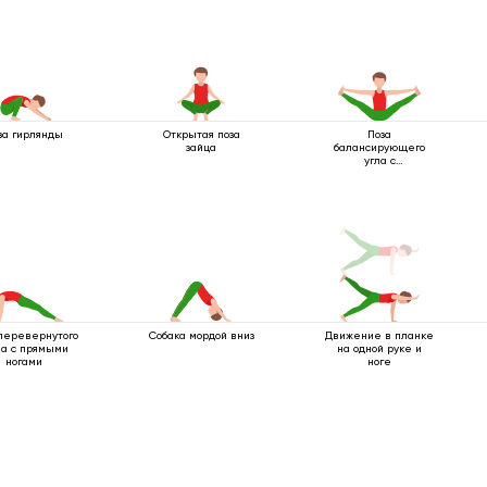
за гирлянды
Открытая поза
Поза
зайца
балансирующего
угла с
разведенными
ногами
перевернутого
Собака мордой вниз
Движение в планке
ла с прямыми
на одной руке и
ногами
ноге