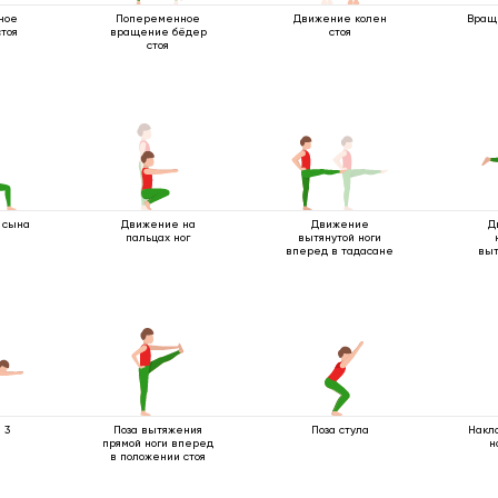
ное
Попеременное
Движение колен
Враще
тоя
вращение бёдер
стоя
стоя
 сына
Движение на
Движение
Д
ы
пальцах ног
вытянутой ноги
вперед в тадасане
выт
 3
Поза вытяжения
Поза стула
Накл
прямой ноги вперед
н
в положении стоя