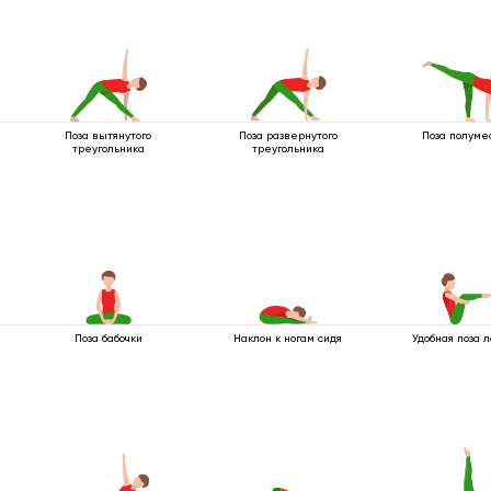
Поза вытянутого
Поза развернутого
Поза полуме
треугольника
треугольника
Поза бабочки
Наклон к ногам сидя
Удобная поза л