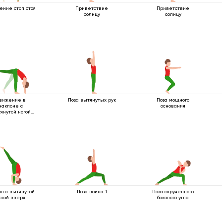
ние стоп стоя
Приветствие
Приветствие
солнцу
солнцу
вижение в
Поза вытянутых рук
Поза мощного
наклоне с
основания
янутой ногой
вверх
он с вытянутой
Поза воина 1
Поза скрученного
огой вверх
бокового угла