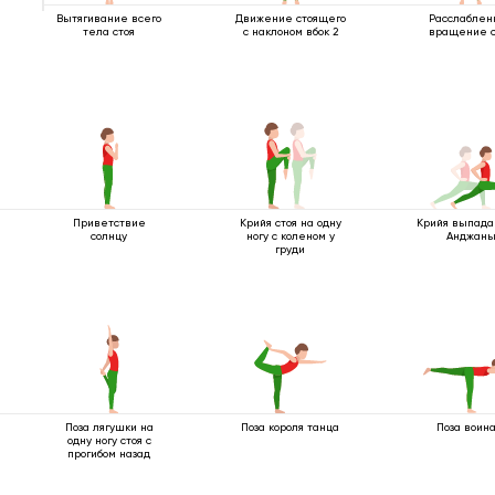
Вытягивание всего
Движение стоящего
Расслаблен
тела стоя
с наклоном вбок 2
вращение с
Приветствие
Крийя стоя на одну
Крийя выпада
солнцу
ногу с коленом у
Анджан
груди
Поза лягушки на
Поза короля танца
Поза воина
одну ногу стоя с
прогибом назад