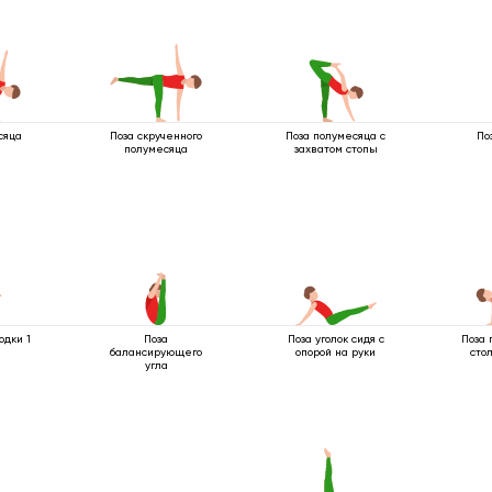
сяца
Поза скрученного
Поза полумесяца с
По
полумесяца
захватом стопы
одки 1
Поза
Поза уголок сидя с
Поза 
балансирующего
опорой на руки
сто
угла