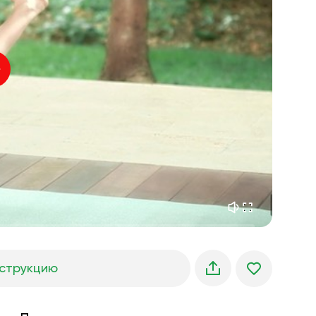
внутренний покой
01:27
утренние грёзы
01:34
лесная прохлада
05:00
Голос инструктора
летний дождь
02:00
горная тишина
02:00
морской бриз
02:00
голос ветра
02:00
весенний лес
02:00
струкцию