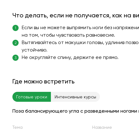
Что делать, если не получается, как на в
Если вы не можете выпрямить ноги без напряжен
1
на том, чтобы чувствовать равновесие.
Вытягивайтесь от макушки головы, удлинив позв
2
устойчиво.
Не округляйте спину, держите ее прямо.
3
Где можно встретить
Готовые уроки
Интенсивные курсы
Поза балансирующего угла с разведенными ногами
Тема
Название