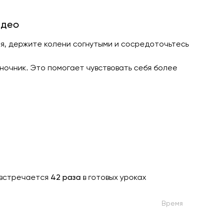
идео
ия, держите колени согнутыми и сосредоточьтесь
оночник. Это помогает чувствовать себя более
встречается
42 раза
в готовых уроках
Время