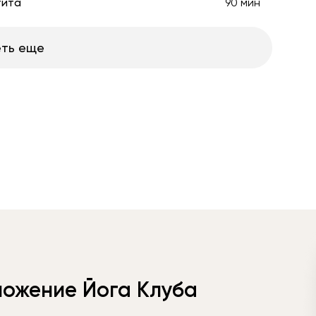
тита
90 мин
ть еще
ложение Йога Клуба