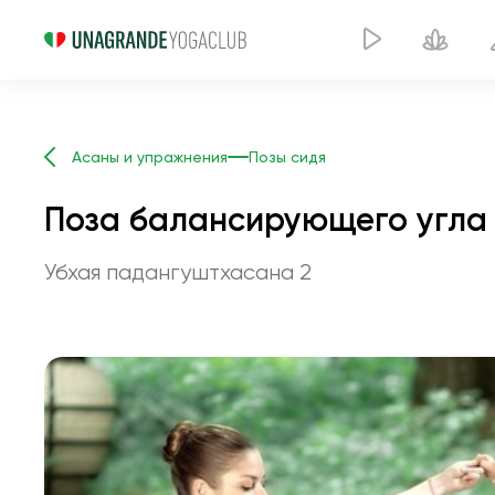
Асаны и упражнения
Позы сидя
Поза балансирующего угла
Убхая падангуштхасана 2
Поза балансир