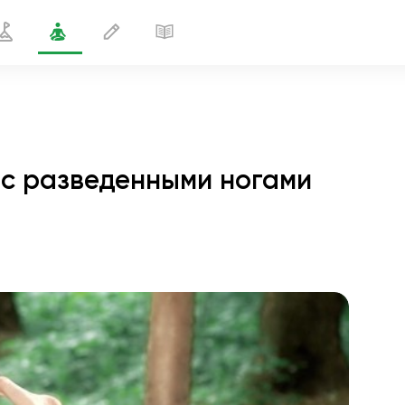
 с разведенными ногами
ующего угла с разведенными ногами
1 мин
полёт души
01:44