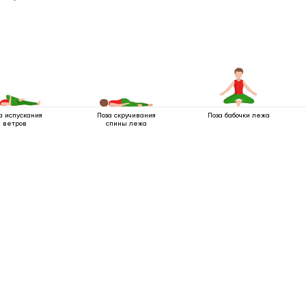
а испускания
Поза скручивания
Поза бабочки лежа
ветров
спины лежа