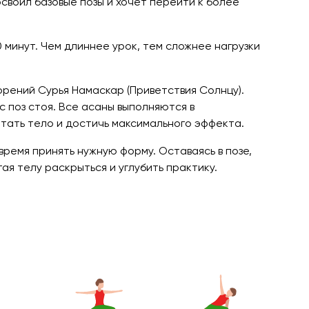
своил базовые позы и хочет перейти к более
 минут. Чем длиннее урок, тем сложнее нагрузки
орений Сурья Намаскар (Приветствия Солнцу).
 поз стоя. Все асаны выполняются в
тать тело и достичь максимального эффекта.
ремя принять нужную форму. Оставаясь в позе,
я телу раскрыться и углубить практику.