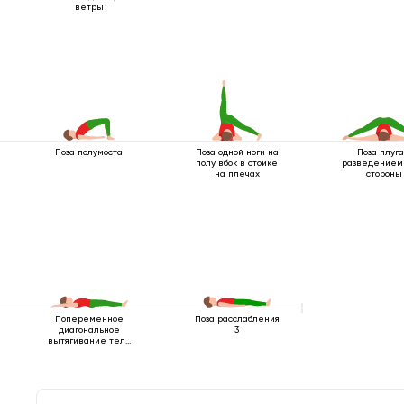
ветры
Поза полумоста
Поза одной ноги на
Поза плуга
полу вбок в стойке
разведением 
на плечах
стороны
Попеременное
Поза расслабления
диагональное
3
вытягивание тела
лежа