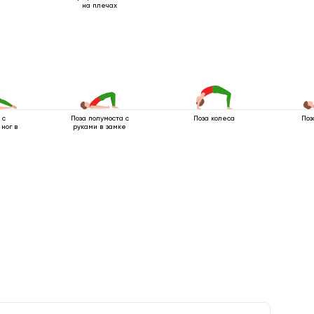
на плечах
 с
Поза полумоста с
Поза колеса
Поз
ног в
руками в замке