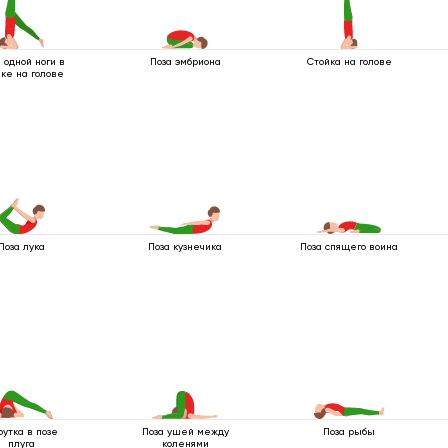
 одной ноги в
Поза эмбриона
Стойка на голове
йке на голове
Поза лука
Поза кузнечика
Поза спящего воина
рутка в позе
Поза ушей между
Поза рыбы
плуга
коленями