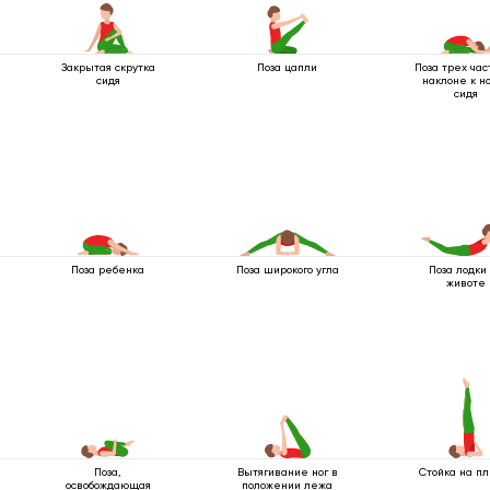
Закрытая скрутка
Поза цапли
Поза трех час
сидя
наклоне к н
сидя
Поза ребенка
Поза широкого угла
Поза лодки
животе
Поза,
Вытягивание ног в
Стойка на п
освобождающая
положении лежа