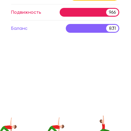
Подвижность
966
Баланс
831