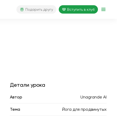
Подарить другу
Вступить в клуб
Детали урока
Автор
Unagrande AI
Тема
Йога для продвинутых