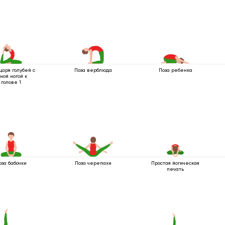
царя голубей с
Поза верблюда
Поза ребенка
ной ногой к
голове 1
оза бабочки
Поза черепахи
Простая йогическая
печать