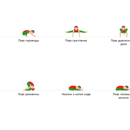
Поза гирлянды
Поза светлячка
Поза давлен
руки
Поза раковины
Наклон к ногам сидя
Поза головы
колене