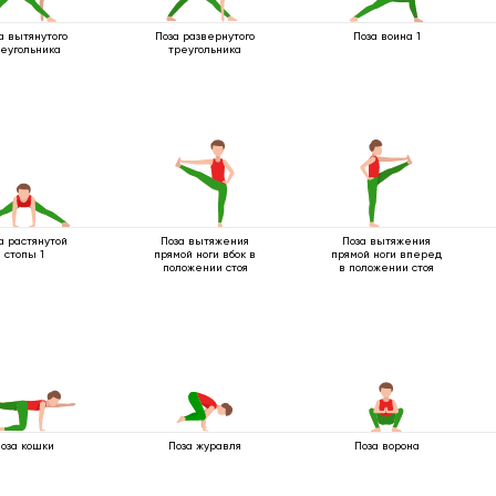
а вытянутого
Поза развернутого
Поза воина 1
еугольника
треугольника
а растянутой
Поза вытяжения
Поза вытяжения
стопы 1
прямой ноги вбок в
прямой ноги вперед
положении стоя
в положении стоя
оза кошки
Поза ворона
Поза журавля