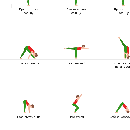
Приветствие
Приветствие
Приветств
солнцу
солнцу
солнцу
Поза пирамиды
Поза воина 3
Наклон с вытя
ногой вве
Поза вытяжения
Поза стула
Собака мордой