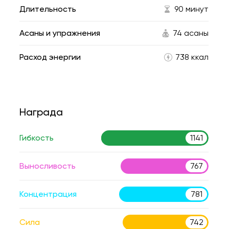
Длительность
90 минут
Асаны и упражнения
74 асаны
Расход энергии
738 ккал
Награда
Гибкость
1141
Выносливость
767
Концентрация
781
Сила
742