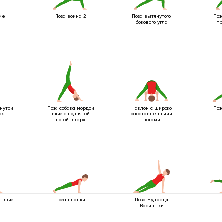
ие
Поза воина 2
Поза вытянутого
Поз
бокового угла
тр
нутой
Поза собака мордой
Наклон с широко
Поз
рх
вниз с поднятой
расставленными
ногой вверх
ногами
 вниз
Поза планки
Поза мудреца
П
Васиштхи