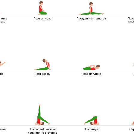
тей в
Поза алмаза
Продольный шпагат
Поза
огам
сто
 на
Поза кобры
Поза лягушки
лечах
Поза одной ноги на
Поза плуга
Ск
полу прямо в стойке