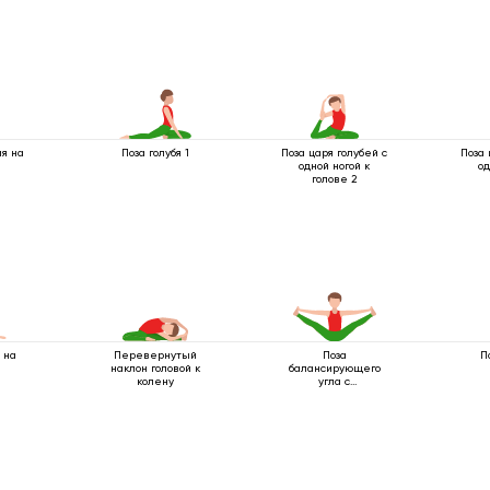
ия на
Поза голубя 1
Поза царя голубей с
Поза 
одной ногой к
од
голове 2
 на
Перевернутый
Поза
П
наклон головой к
балансирующего
колену
угла с
разведенными
ногами