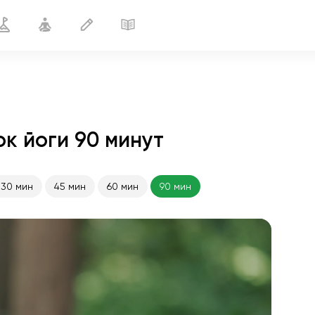
к йоги 90 минут
30 мин
45 мин
60 мин
90 мин
полёт души
01:44
внутренний покой
01:27