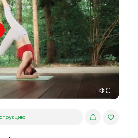
внутренний покой
01:27
утренние грёзы
01:34
лесная прохлада
05:00
Голос инструктора
летний дождь
02:00
горная тишина
02:00
морской бриз
02:00
голос ветра
02:00
весенний лес
02:00
струкцию