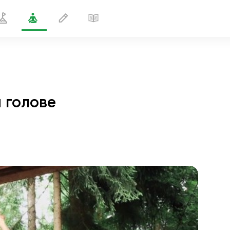
а голове
Поза одной ноги в стойке на голове
3 мин
полёт души
01:44