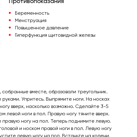
Противопоказания
Беременность
Менструация
Повышенное давление
Гиперфункция щитовидной железы
к, собранные вместе, образовали треугольник.
руками. Упритесь. Выпрямите ноги. На носках
огу вверх, насколько возможно. Сделайте 3-5
м левой ноги в пол. Правую ногу тяните вверх.
правую ногу на пол. Теперь поднимите левую.
оловой и носком правой ноги в пол. Левую ногу
устите левую ногу на пол. Встаньте на колени.