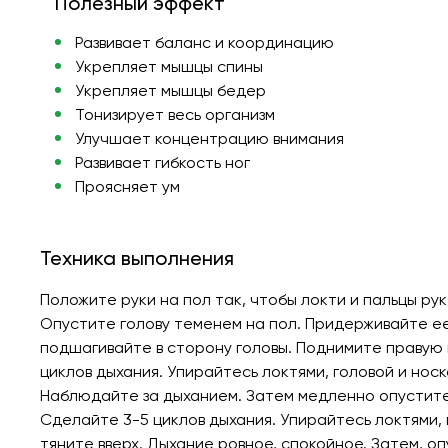
Полезный эффект
Развивает баланс и координацию
Укрепляет мышцы спины
Укрепляет мышцы бедер
Тонизирует весь организм
Улучшает концентрацию внимания
Развивает гибкость ног
Проясняет ум
Техника выполнения
Положите руки на пол так, чтобы локти и пальцы ру
Опустите голову теменем на пол. Придерживайте ее 
подшагивайте в сторону головы. Поднимите правую н
циклов дыхания. Упирайтесь локтями, головой и носко
Наблюдайте за дыханием. Затем медленно опустите 
Сделайте 3-5 циклов дыхания. Упирайтесь локтями, г
тяните вверх. Дыхание ровное, спокойное. Затем, оп