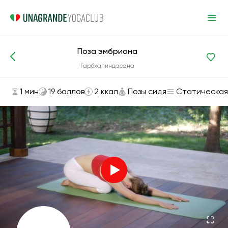
Поза эмбриона
Асаны и упражнения
Позы сидя
Гарбхапиндасана
1 мин
19 баллов
2 ккал
Позы сидя
Статическая