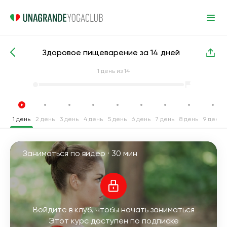
Здоровое пищеварение за 14 дней
Интенсивные курсы йоги
Пищеварение
1
день из 14
1 день
2 день
3 день
4 день
5 день
6 день
7 день
8 день
9 день
Заниматься по видео ·
30 мин
Войдите в клуб, чтобы начать заниматься
Этот курс доступен по подписке