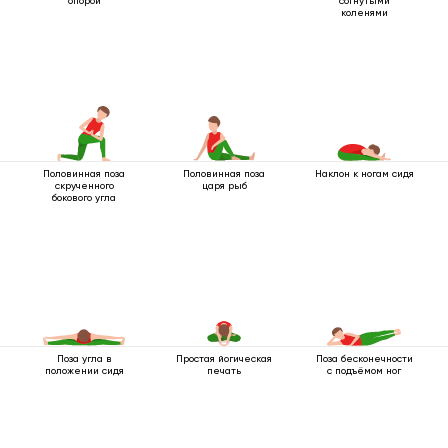
опорой
согнутыми
коленями
Половинная поза
Половинная поза
Наклон к ногам сидя
скрученного
царя рыб
бокового угла
Поза угла в
Простая йогическая
Поза бесконечности
положении сидя
печать
с подъёмом ног