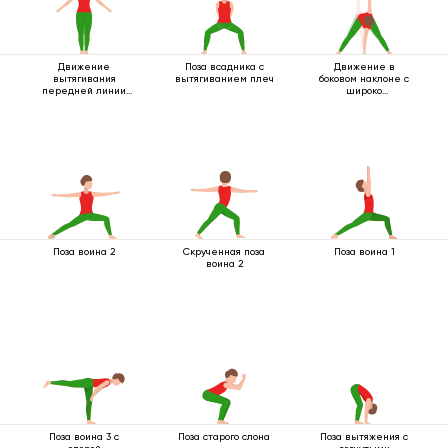
Движение
Поза всадника с
Движение в
вытягивания
вытягиванием плеч
боковом наклоне с
передней линии
широко
тела
расставленными
ногами
Поза воина 2
Скрученная поза
Поза воина 1
воина 2
Поза воина 3 с
Поза старого слона
Поза вытяжения с