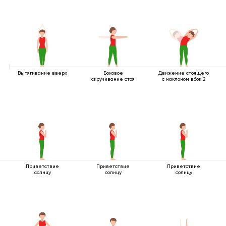
Вытягивание вверх
Боковое
Движение стоящего
скручивание стоя
с наклоном вбок 2
Приветствие
Приветствие
Приветствие
солнцу
солнцу
солнцу