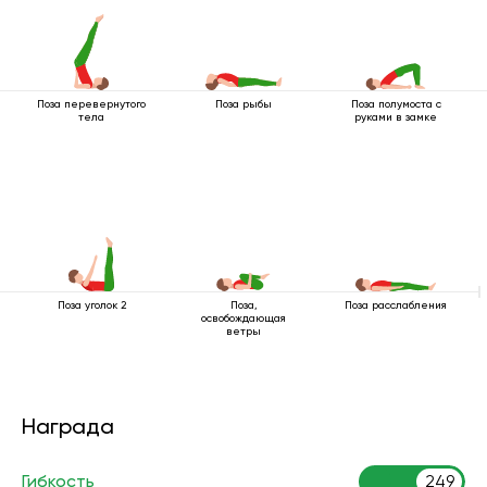
Поза перевернутого
Поза рыбы
Поза полумоста с
тела
руками в замке
Поза уголок 2
Поза,
Поза расслабления
освобождающая
ветры
Награда
Гибкость
249