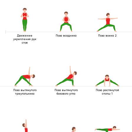
Движение
Поза всадника
Поза воина 2
укрепления рук
стоя
Поза вытянутого
Поза вытянутого
Поза растянутой
треугольника
бокового угла
стопы 1