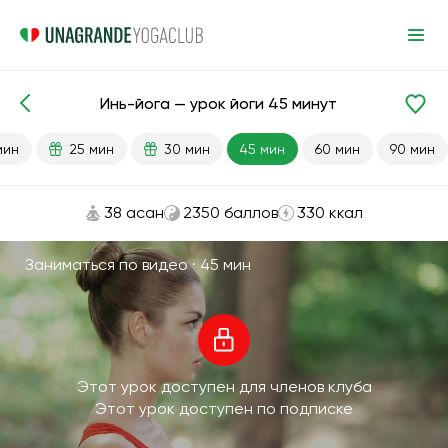
Инь-йога — урок йоги 45 минут
Готовые уроки
Расслабление
мин
25 мин
30 мин
45 мин
60 мин
90 мин
38 асан
2350 баллов
330 ккал
Заниматься по видео ·
45 мин
Этот урок доступен для членов клуба
Этот урок доступен по подписке