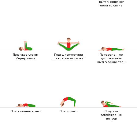
вытягивания ног
лежа на спине
Поза укрепления
Поза широкого угла
Попеременное
бедер лежа
лежа с захватом ног
диагональное
вытягивание тела
лежа
Поза спящего воина
Поза колеса
Полупоза
освобождения
ветров