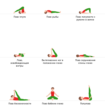
Поза плуга
Поза рыбы
Поза полумоста с
руками в замке
Поза,
Вытягивание ног в
Поза скручивания
освобождающая
положении лежа
спины лежа
ветры
Поза бесконечности
Поза бабочки лежа
Полупоза