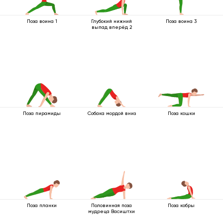
Поза воина 1
Глубокий нижний
Поза воина 3
выпад вперёд 2
Поза пирамиды
Собака мордой вниз
Поза кошки
Поза планки
Половинная поза
Поза кобры
мудреца Васиштхи