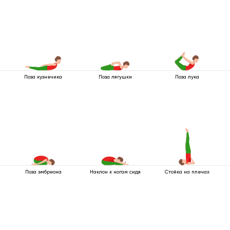
Поза кузнечика
Поза лягушки
Поза лука
Поза эмбриона
Наклон к ногам сидя
Стойка на плечах