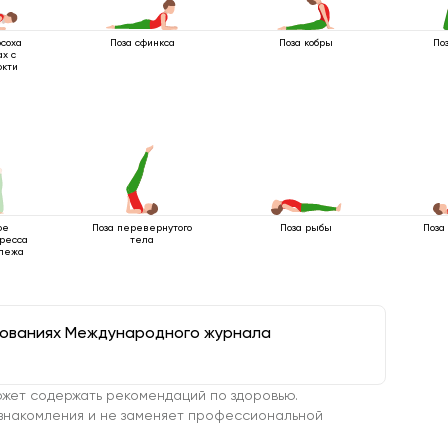
соха
Поза сфинкса
Поза кобры
По
ах с
окти
ое
Поза перевернутого
Поза рыбы
Поза
ресса
тела
 лежа
дованиях Международного журнала
жет содержать рекомендаций по здоровью.
знакомления и не заменяет профессиональной