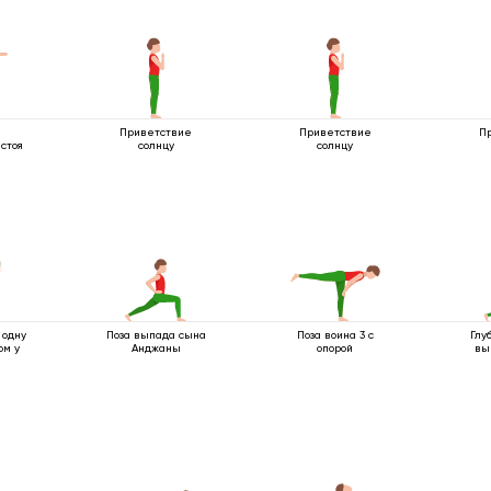
Приветствие
Приветствие
П
стоя
солнцу
солнцу
 одну
Поза выпада сына
Поза воина 3 с
Глу
ом у
Анджаны
опорой
вы