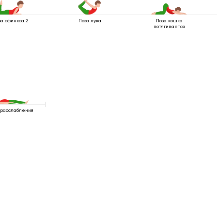
за сфинкса 2
Поза лука
Поза кошка
потягивается
 расслабления