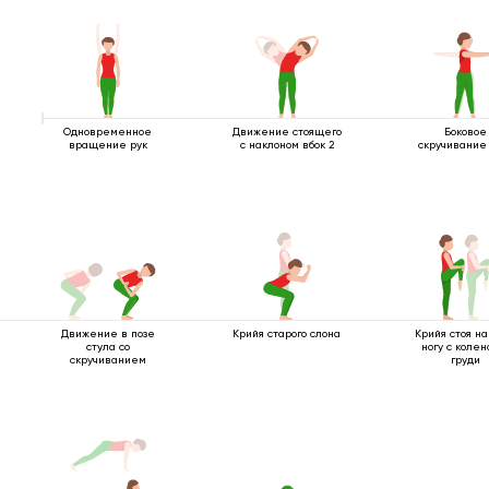
Одновременное
Движение стоящего
Боковое
вращение рук
с наклоном вбок 2
скручивание 
Движение в позе
Крийя старого слона
Крийя стоя на
стула со
ногу с колен
скручиванием
груди