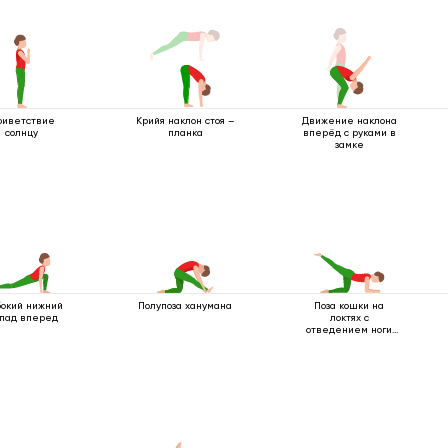
риветствие
Крийя наклон стоя –
Движение наклона
солнцу
планка
вперёд с руками в
замке
бокий нижний
Полупоза ханумана
Поза кошки на
пад вперед
локтях с
отведением ноги
назад