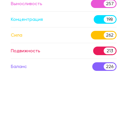
Выносливость
257
Концентрация
198
Сила
262
Подвижность
213
Баланс
226