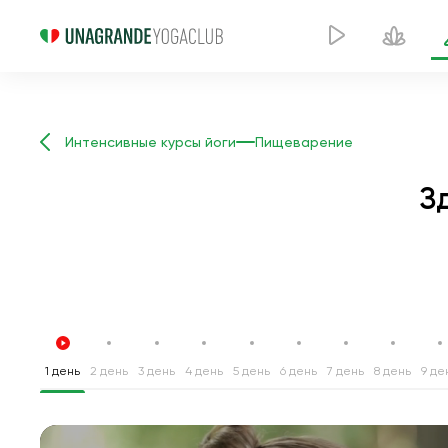
Интенсивные курсы йоги
Пищеварение
З
1 день
2 день
3 день
4 день
5 день
6 день
7 день
8 день
9 де