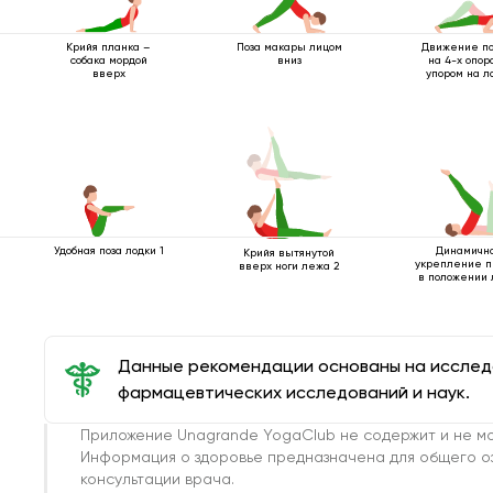
Поза макары лицом
Движение по
Крийя планка –
вниз
на 4-х опор
собака мордой
упором на л
вверх
Удобная поза лодки 1
Динамичн
Крийя вытянутой
укрепление п
вверх ноги лежа 2
в положении
Данные рекомендации основаны на иссле
фармацевтических исследований и наук.
Приложение Unagrande YogaClub не содержит и не мо
Информация о здоровье предназначена для общего о
консультации врача.