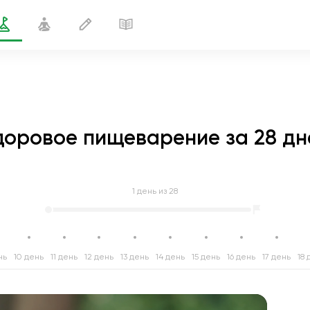
доровое пищеварение за 28 дн
1
день из 28
нь
10 день
11 день
12 день
13 день
14 день
15 день
16 день
17 день
18 