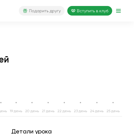
Подарить другу
Вступить в клуб
ей
день
19 день
20 день
21 день
22 день
23 день
24 день
25 день
26 ден
Детали урока