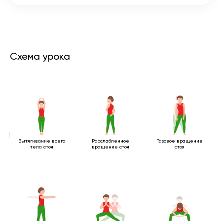
Схема урока
Вытягивание всего
Расслабленное
Тазовое вращение
тела стоя
вращение стоя
стоя