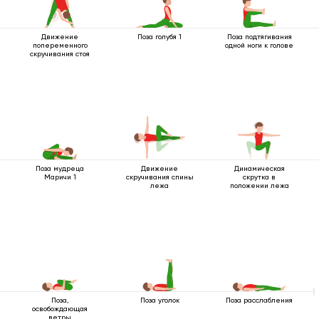
Движение
Поза голубя 1
Поза подтягивания
попеременного
одной ноги к голове
скручивания стоя
Поза мудреца
Движение
Динамическая
Маричи 1
скручивания спины
скрутка в
лежа
положении лежа
Поза,
Поза уголок
Поза расслабления
освобождающая
ветры