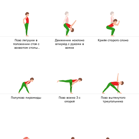
Поза лягушки в
Движение наклона
Крийя старого слона
положении стоя с
вперёд с руками в
захватом стопы
замке
одной рукой
Полупоза пирамиды
Поза воина 3 с
Поза вытянутого
опорой
треугольника