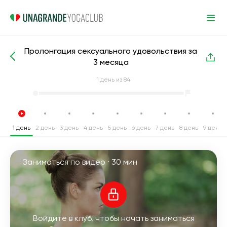
Пролонгация сексуального удовольствия за
Интенсивные курсы йоги
Секс
3 месяца
1
день из 84
1 день
2 день
3 день
4 день
5 день
6 день
7 день
8 день
9 день
Заниматься по видео ·
30 мин
Войдите в клуб, чтобы начать заниматься