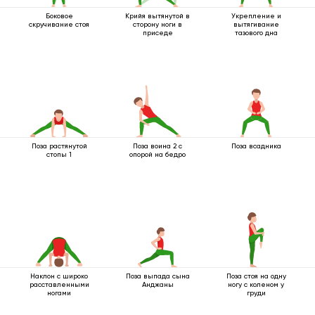
Боковое
Крийя вытянутой в
Укрепление и
скручивание стоя
сторону ноги в
вытягивание
приседе
тазового дна
Поза растянутой
Поза воина 2 с
Поза всадника
стопы 1
опорой на бедро
Наклон с широко
Поза выпада сына
Поза стоя на одну
расставленными
Анджаны
ногу с коленом у
ногами
груди