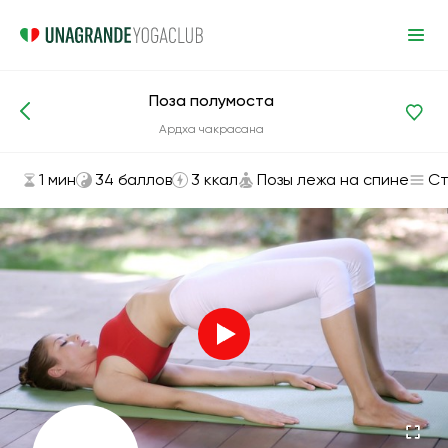
Поза полумоста
Асаны и упражнения
Позы лежа на спине
Ардха чакрасана
1 мин
34 баллов
3 ккал
Позы лежа на спине
Ст