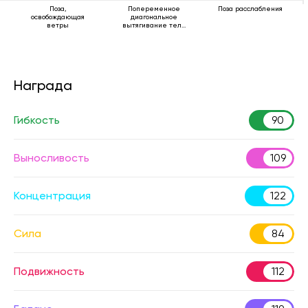
Поза,
Попеременное
Поза расслабления
освобождающая
диагональное
ветры
вытягивание тела
лежа
Награда
Гибкость
90
Выносливость
109
Концентрация
122
Сила
84
Подвижность
112