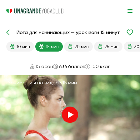
Йога для начинающих — урок йоги 15 минут
Готовые уроки
Начинающий
10 мин
15 мин
20 мин
25 мин
30
15 асан
636 баллов
100 ккал
Заниматься по видео ·
15 мин