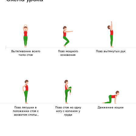
Вытягивание всего
Поза мощного
Поза вытянутых рук
тела стоя
основания
Поза лягушки в
Поза стоя на одну
Движение кошки
положении стоя с
ногу с коленом у
захватом стопы
груди
одной рукой