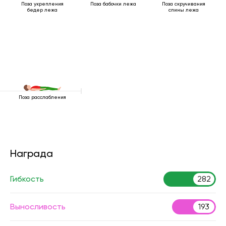
Поза укрепления
Поза бабочки лежа
Поза скручивания
бедер лежа
спины лежа
Поза расслабления
Награда
Гибкость
282
Выносливость
193