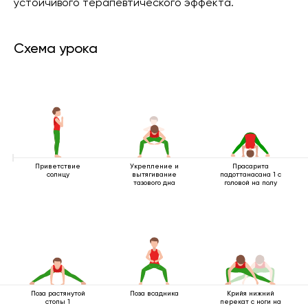
устойчивого терапевтического эффекта.
Схема урока
Приветствие
Укрепление и
Прасарита
солнцу
вытягивание
падоттанасана 1 с
тазового дна
головой на полу
Поза растянутой
Поза всадника
Крийя нижний
стопы 1
перекат с ноги на