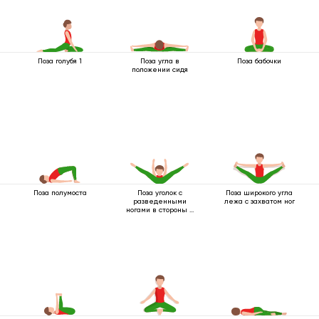
Поза голубя 1
Поза угла в
Поза бабочки
положении сидя
Поза полумоста
Поза уголок с
Поза широкого угла
разведенными
лежа с захватом ног
ногами в стороны и
вытягиванием рук
вперед