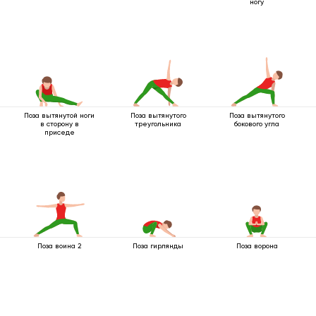
ногу
Поза вытянутой ноги
Поза вытянутого
Поза вытянутого
в сторону в
треугольника
бокового угла
приседе
Поза воина 2
Поза гирлянды
Поза ворона