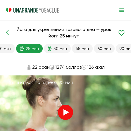
Йога для укрепления тазового дна — урок
Готовые уроки
Таз
йоги 25 минут
0 мин
25 мин
30 мин
45 мин
60 мин
90 ми
22 асан
1274 баллов
126 ккал
Заниматься по видео ·
25 мин