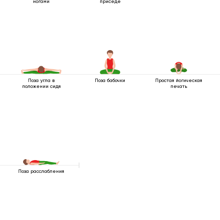
ногами
приседе
Поза угла в
Поза бабочки
Простая йогическая
положении сидя
печать
Поза расслабления