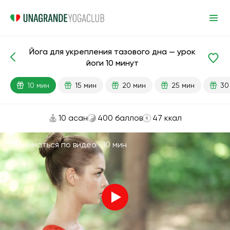
Йога для укрепления тазового дна — урок
Готовые уроки
Таз
йоги 10 минут
10 мин
15 мин
20 мин
25 мин
30
10 асан
400 баллов
47 ккал
Заниматься по видео ·
10 мин