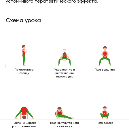
устойчивого терапевтического эффекта.
Схема урока
Приветствие
Укрепление и
Поза всадника
солнцу
вытягивание
тазового дна
Наклон с широко
Поза вытянутой ноги
Поза ворона
расставленными
в сторону в