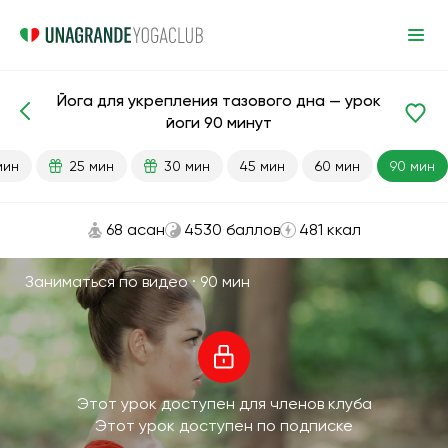
Йога для укрепления тазового дна — урок
Готовые уроки
Таз
йоги 90 минут
мин
25 мин
30 мин
45 мин
60 мин
90 мин
68 асан
4530 баллов
481 ккал
Заниматься по видео ·
90 мин
Этот урок доступен для членов клуба
Этот урок доступен по подписке