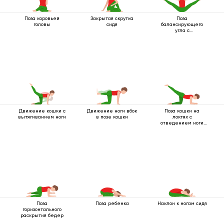
Поза коровьей
Закрытая скрутка
Поза
головы
сидя
балансирующего
угла с
разведенными
ногами
Движение кошки с
Движение ноги вбок
Поза кошки на
вытягиванием ноги
в позе кошки
локтях с
отведением ноги
назад
Поза
Поза ребенка
Наклон к ногам сидя
горизонтального
раскрытия бедер