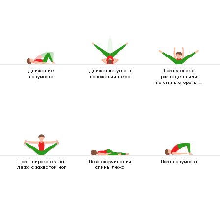
Движение
Движение угла в
Поза уголок с
полумоста
положении лежа
разведенными
ногами в стороны и
вытягиванием рук
вперед
Поза широкого угла
Поза скручивания
Поза полумоста
лежа с захватом ног
спины лежа