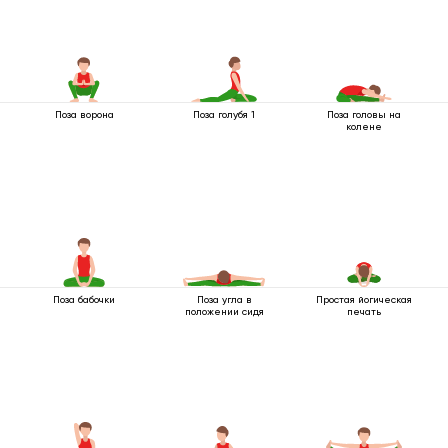
Поза ворона
Поза голубя 1
Поза головы на
колене
Поза бабочки
Поза угла в
Простая йогическая
положении сидя
печать