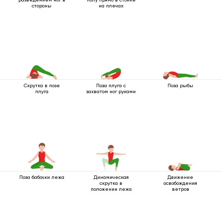
стороны
на плечах
Скрутка в позе
Поза плуга с
Поза рыбы
плуга
захватом ног руками
Поза бабочки лежа
Динамическая
Движение
скрутка в
освобождения
положении лежа
ветров