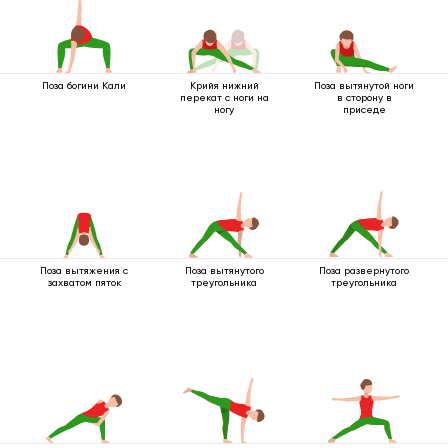
Поза богини Кали
Крийя нижний
Поза вытянутой ноги
перекат с ноги на
в сторону в
ногу
приседе
Поза вытяжения с
Поза вытянутого
Поза развернутого
захватом пяток
треугольника
треугольника