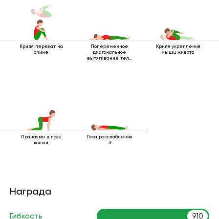
Крийя перекат на
Попеременное
Крийя укрепления
спине
диагональное
мышц живота
вытягивание тела
лежа
Пранаяма в позе
Поза расслабления
кошки
3
Награда
Гибкость
910