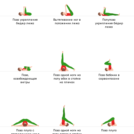
Поза укрепления
Вытягивание ног в
Полупоза
бедер лежа
положении лежа
укрепления бёдер
лежа
Поза,
Поза одной ноги на
Поза бабочки в
освобождающая
полу вбок в стойке
сарвангасане
ветры
на плечах
Поза плуга с
Поза одной ноги на
Поза плуга
разведением ног в
полу прямо в стойке