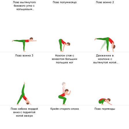
Поза вытянутого
Поза полумесяца
Поза воина 2
бокового угла с
кольцевым
захватом под
коленом
Поза воина 3
Наклон стоя с
Движение в
захватом больших
наклоне с
пальцев ног
вытянутой ногой
вверх
Поза собака мордой
Крийя старого слона
Поза гирлянды
вниз с поднятой
ногой вверх