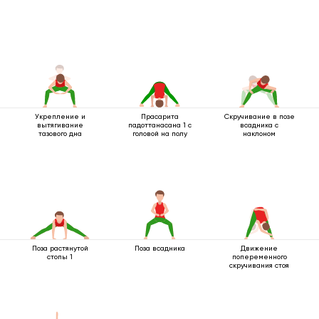
Укрепление и
Прасарита
Скручивание в позе
вытягивание
падоттанасана 1 с
всадника с
тазового дна
головой на полу
наклоном
Поза растянутой
Поза всадника
Движение
стопы 1
попеременного
скручивания стоя