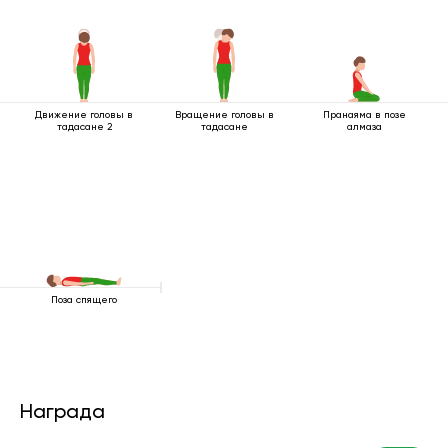
Движение головы в
Вращение головы в
Пранаяма в позе
тадасане 2
тадасане
алмаза
Поза спящего
Награда