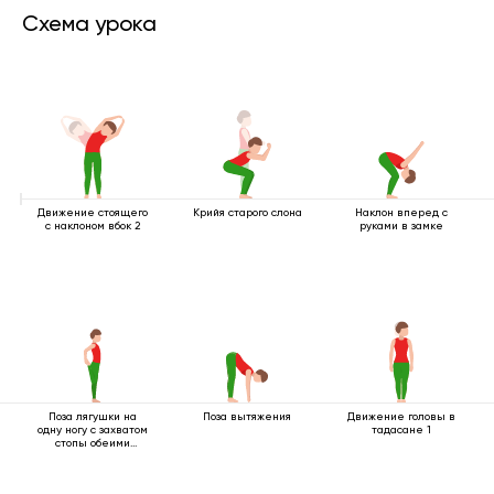
Схема урока
Движение стоящего
Крийя старого слона
Наклон вперед с
с наклоном вбок 2
руками в замке
Поза лягушки на
Поза вытяжения
Движение головы в
одну ногу с захватом
тадасане 1
стопы обеими
руками