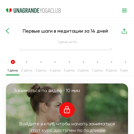
Первые шаги в медитации за 14 дней
Интенсивные курсы йоги
Медитация
1
день из 14
1 день
2 день
3 день
4 день
5 день
6 день
7 день
8 день
9 день
Заниматься по видео ·
10 мин
Войдите в клуб, чтобы начать заниматься
Этот курс доступен по подписке