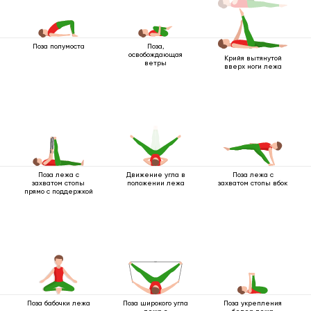
Поза полумоста
Поза,
освобождающая
Крийя вытянутой
ветры
вверх ноги лежа
Поза лежа с
Движение угла в
Поза лежа с
захватом стопы
положении лежа
захватом стопы вбок
прямо с поддержкой
Поза бабочки лежа
Поза широкого угла
Поза укрепления