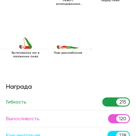
лежа с
бедер лежа
использованием
ремня
Вытягивание ног в
Поза расслабления
положении лежа
Награда
Гибкость
215
Выносливость
120
Концентрация
128