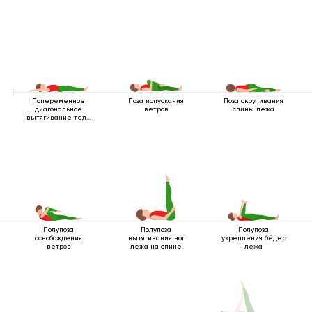
Попеременное
Поза испускания
Поза скручивания
диагональное
ветров
спины лежа
вытягивание тела
лежа
Полупоза
Полупоза
Полупоза
освобождения
вытягивания ног
укрепления бёдер
ветров
лежа на спине
лежа