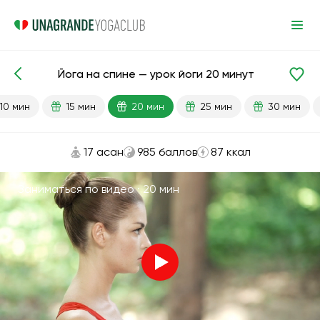
Йога на спине — урок йоги 20 минут
Готовые уроки
Расслабление
10 мин
15 мин
20 мин
25 мин
30 мин
17 асан
985 баллов
87 ккал
Заниматься по видео ·
20 мин