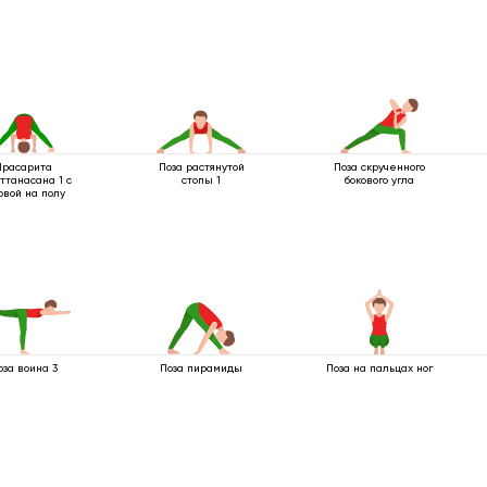
Прасарита
Поза растянутой
Поза скрученного
ттанасана 1 с
стопы 1
бокового угла
овой на полу
оза воина 3
Поза пирамиды
Поза на пальцах ног