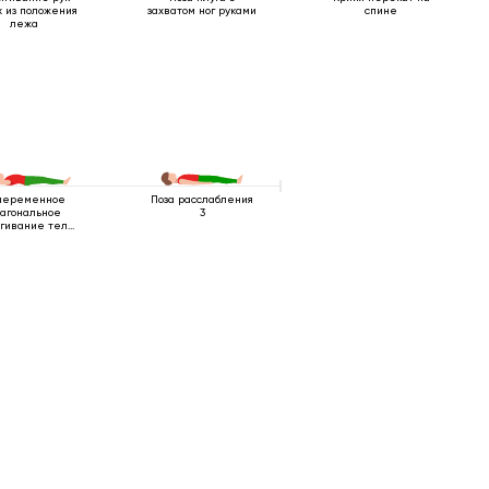
 из положения
захватом ног руками
спине
лежа
переменное
Поза расслабления
агональное
3
гивание тела
лежа