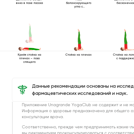
вниз в позе посоха
балансирующего
бесконечно
угла с
разведенными
ногами
Стойка на плечах
Стойка на лоп
Крийя стойка на
с поддержко
плечах – поза
спящего
Данные рекомендации основаны на иссле
фармацевтических исследований и наук.
Приложение Unagrande YogaClub не содержит и не мо
Информация о здоровье предназначена для общего о
консультации врача.
Соответственно, прежде чем предпринимать какие-л
мы рекомендуем проконсультироваться с соответств