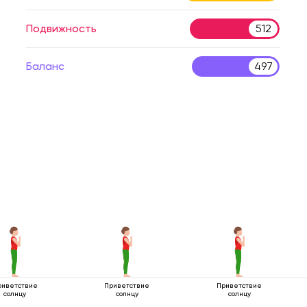
Подвижность
512
Баланс
497
риветствие
Приветствие
Приветствие
солнцу
солнцу
солнцу