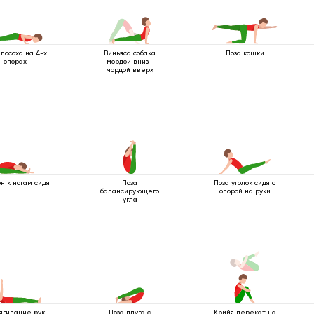
 посоха на 4-х
Виньяса собака
Поза кошки
опорах
мордой вниз–
мордой вверх
н к ногам сидя
Поза
Поза уголок сидя с
балансирующего
опорой на руки
угла
ягивание рук
Поза плуга с
Крийя перекат на