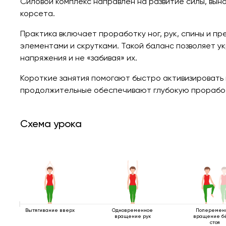
Силовой комплекс направлен на развитие силы, вы
корсета.
Практика включает проработку ног, рук, спины и п
элементами и скрутками. Такой баланс позволяет у
напряжения и не «забивая» их.
Короткие занятия помогают быстро активизировать 
продолжительные обеспечивают глубокую проработк
Схема урока
Вытягивание вверх
Одновременное
Поперемен
вращение рук
вращение б
стоя