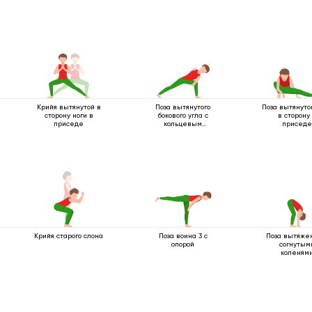
Крийя вытянутой в
Поза вытянутого
Поза вытянуто
сторону ноги в
бокового угла с
в сторону
приседе
кольцевым
приседе
захватом под
коленом
Крийя старого слона
Поза воина 3 с
Поза вытяже
опорой
согнутым
коленям