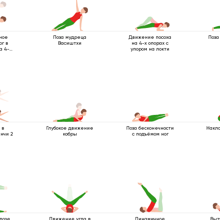
ное
Поза мудреца
Движение посоха
Поза
ог в
Васиштхи
на 4-х опорах с
а 4-х
упором на локти
 в
Глубокое движение
Поза бесконечности
Накло
нчи 2
кобры
с подъёмом ног
позе
Движение угла в
Динамичное
Выт