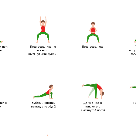
й ноги
Поза всадника на
Поза всадника
 в
носках с
падо
вытянутыми руками
гол
вверх
ния с
Глубокий нижний
Движение в
П
и
выпад вперёд 2
наклоне с
и
вытянутой ногой
вверх