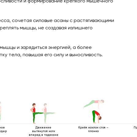
носливости и формирование крепкого мышечного
ресса, сочетая силовые асаны с растягивающими
креплять мышцы, не создавая излишнего
мышцы и зарядиться энергией, а более
у тела, повышая его силу и выносливость.
ное
Движение
Крийя наклон стоя –
П
ёдер
вытянутой ноги
планка
вперед в тадасане