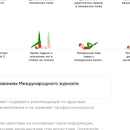
сти
положении лежа
укрепление пресса
вверх
в положении лежа
атках
Половинная поза
По
Крийя подъем и
й 2
лодки с
ди
опускание ног в
отведением колена
вытя
стойке на плечах
к себе
дованиях Международного журнала
жет содержать рекомендаций по здоровью.
знакомления и не заменяет профессиональной
ибо действия на основании такой информации,
ующими медицинскими специалистами. Unagrande