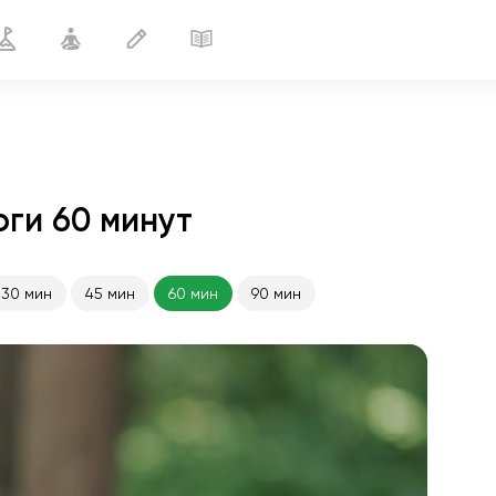
оги 60 минут
30 мин
45 мин
60 мин
90 мин
полёт души
01:44
внутренний покой
01:27