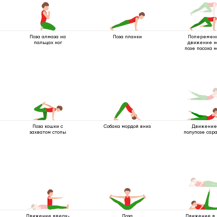
Поза алмаза на
Поза планки
Поперемен
пальцах ног
движение н
позе посоха н
опорах
Поза кошки с
Собака мордой вниз
Движение
захватом стопы
полупозе сара
Движение вверх-
Поза
Движение в 