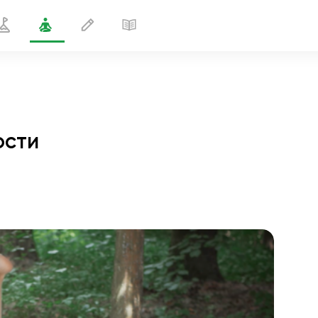
ости
Движение в позе бесконечности
2 мин
полёт души
01:44