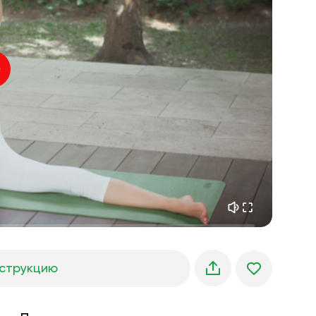
внутренний покой
01:27
утренние грёзы
01:34
лесная прохлада
05:00
Голос инструктора
летний дождь
02:00
горная тишина
02:00
морской бриз
02:00
голос ветра
02:00
весенний лес
02:00
струкцию