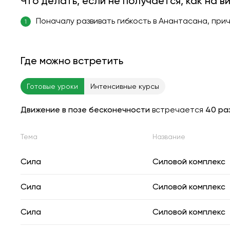
Что делать, если не получается, как на в
Поначалу развивать гибкость в Анантасана, при
1
Где можно встретить
Готовые уроки
Интенсивные курсы
Движение в позе бесконечности
встречается
40 ра
Тема
Название
Сила
Силовой комплекс
Сила
Силовой комплекс
Сила
Силовой комплекс