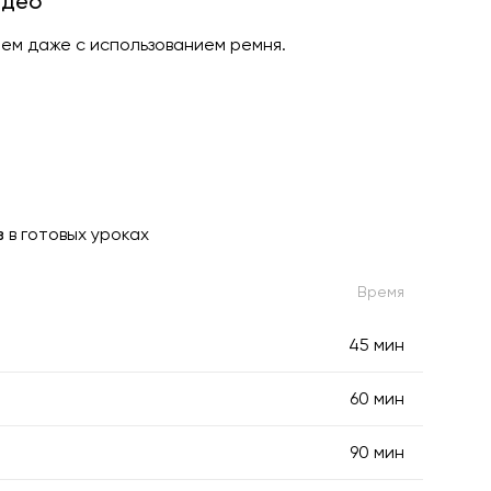
идео
чем даже с использованием ремня.
з
в готовых уроках
Время
45 мин
60 мин
90 мин