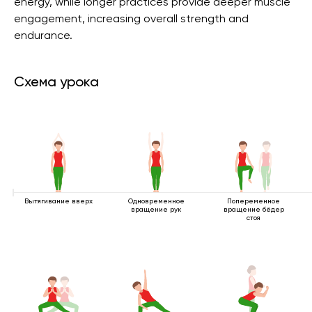
energy, while longer practices provide deeper muscle
engagement, increasing overall strength and
endurance.
Схема урока
Вытягивание вверх
Одновременное
Попеременное
вращение рук
вращение бёдер
стоя