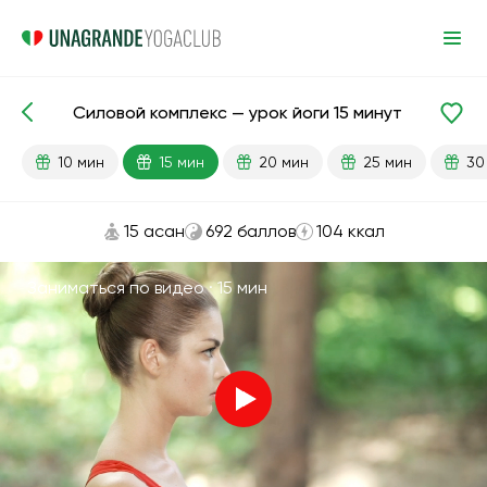
Силовой комплекс — урок йоги 15 минут
Готовые уроки
Сила
10 мин
15 мин
20 мин
25 мин
30
15 асан
692 баллов
104 ккал
Заниматься по видео ·
15 мин