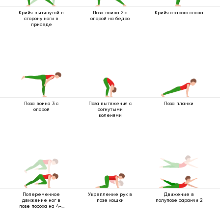
Крийя вытянутой в
Поза воина 2 с
Крийя старого слона
сторону ноги в
опорой на бедро
приседе
Поза воина 3 с
Поза вытяжения с
Поза планки
опорой
согнутыми
коленями
Попеременное
Укрепление рук в
Движение в
движение ног в
позе кошки
полупозе саранчи 2
позе посоха на 4-х
опорах