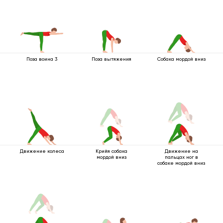
Поза воина 3
Поза вытяжения
Собака мордой вниз
Движение колеса
Крийя собака
Движение на
мордой вниз
пальцах ног в
собаке мордой вниз