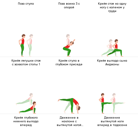
Поза стула
Поза воина 3 с
Крийя стоя на одну
опорой
ногу с коленом у
груди
Крийя лягушки стоя
Крийя стула в
Крийя выпада сына
с захватом стопы 1
глубоком приседе
Анджаны
Крийя глубокого
Движение в
Движение
нижнего выпада
наклоне с
вытянутой ноги
вперед
вытянутой ногой
вперед в тадасане
вверх