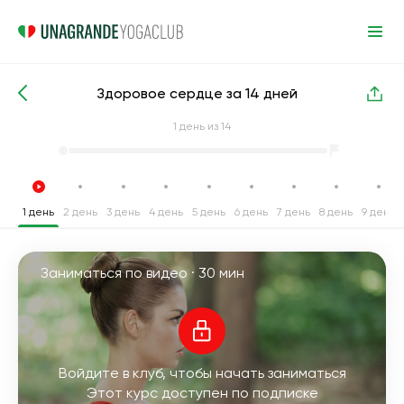
Здоровое сердце за 14 дней
Интенсивные курсы йоги
Кардио
1
день из 14
1 день
2 день
3 день
4 день
5 день
6 день
7 день
8 день
9 день
Заниматься по видео ·
30 мин
Войдите в клуб, чтобы начать заниматься
Этот курс доступен по подписке