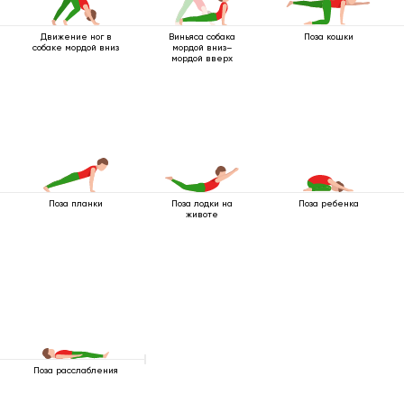
Движение ног в
Виньяса собака
Поза кошки
собаке мордой вниз
мордой вниз–
мордой вверх
Поза планки
Поза лодки на
Поза ребенка
животе
Поза расслабления