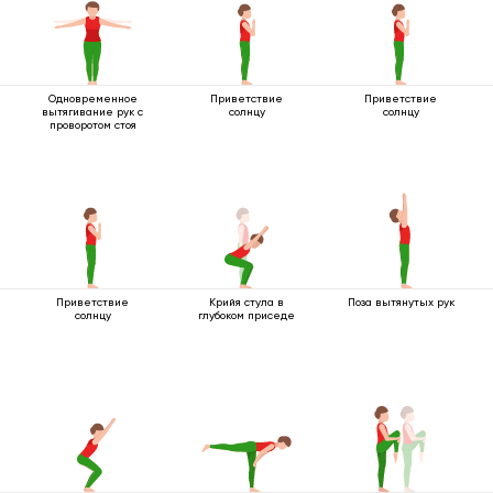
Одновременное
Приветствие
Приветствие
вытягивание рук с
солнцу
солнцу
проворотом стоя
Приветствие
Крийя стула в
Поза вытянутых рук
солнцу
глубоком приседе