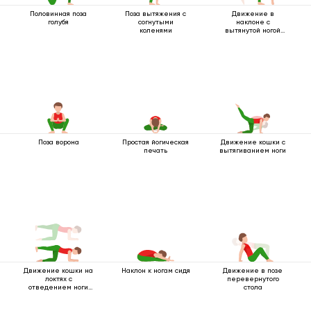
Половинная поза
Поза вытяжения с
Движение в
голубя
согнутыми
наклоне с
коленями
вытянутой ногой
вверх
Поза ворона
Простая йогическая
Движение кошки с
печать
вытягиванием ноги
Движение кошки на
Наклон к ногам сидя
Движение в позе
локтях с
перевернутого
отведением ноги
стола
вбок