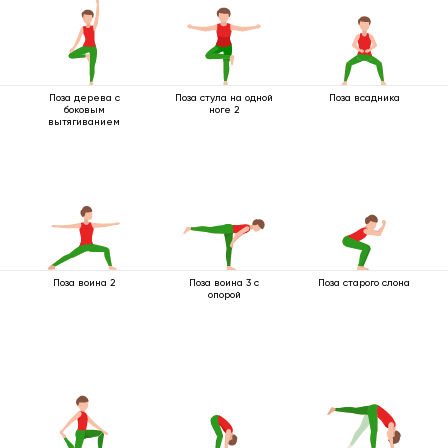
Поза дерева с
Поза стула на одной
Поза всадника
боковым
ноге 2
вытягиванием
Поза воина 2
Поза воина 3 с
Поза старого слона
опорой