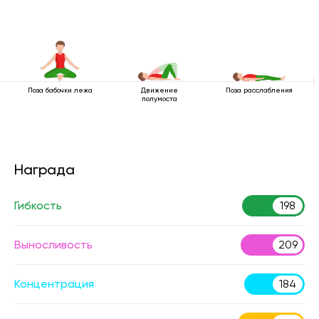
Поза бабочки лежа
Движение
Поза расслабления
полумоста
Награда
Гибкость
198
Выносливость
209
Концентрация
184