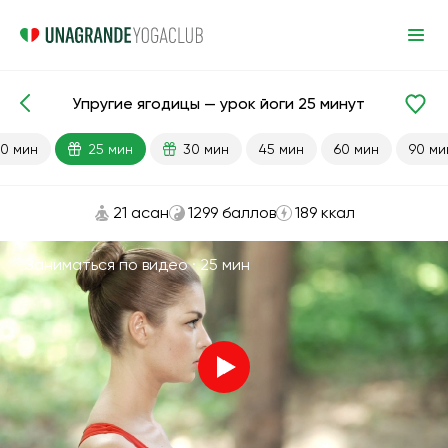
Упругие ягодицы — урок йоги 25 минут
Готовые уроки
Ягодицы
0 мин
25 мин
30 мин
45 мин
60 мин
90 ми
21 асан
1299 баллов
189 ккал
Заниматься по видео ·
25 мин