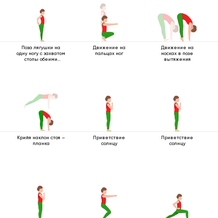
Поза лягушки на
Движение на
Движение на
одну ногу с захватом
пальцах ног
носках в позе
стопы обеими
вытяжения
руками
Крийя наклон стоя –
Приветствие
Приветствие
планка
солнцу
солнцу