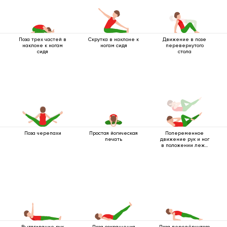
Поза трех частей в
Скрутка в наклоне к
Движение в позе
наклоне к ногам
ногам сидя
перевернутого
сидя
стола
Поза черепахи
Простая йогическая
Попеременное
печать
движение рук и ног
в положении лежа
на спине
Вытягивание рук
Поза сокращения
Поза перевёрнутого