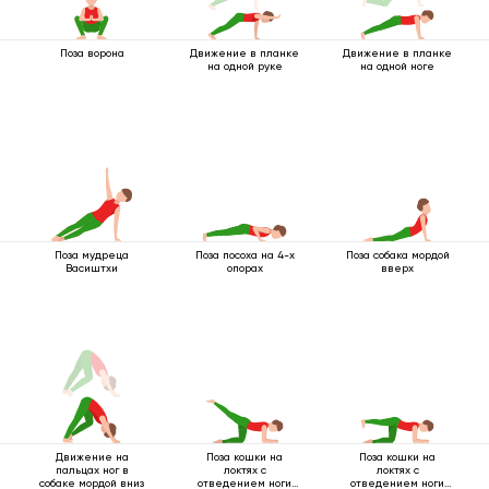
Поза ворона
Движение в планке
Движение в планке
на одной руке
на одной ноге
Поза мудреца
Поза посоха на 4-х
Поза собака мордой
Васиштхи
опорах
вверх
Движение на
Поза кошки на
Поза кошки на
пальцах ног в
локтях с
локтях с
собаке мордой вниз
отведением ноги
отведением ноги