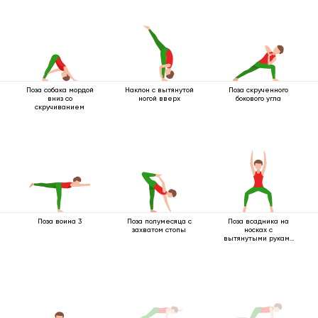
Поза собака мордой
Наклон с вытянутой
Поза скрученного
вниз со
ногой вверх
бокового угла
скручиванием
Поза воина 3
Поза полумесяца с
Поза всадника на
захватом стопы
носках с
вытянутыми руками
вверх