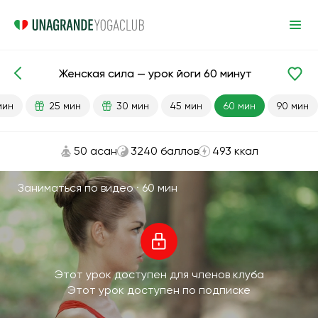
Женская сила — урок йоги 60 минут
Готовые уроки
Секс
мин
25 мин
30 мин
45 мин
60 мин
90 мин
50 асан
3240 баллов
493 ккал
Заниматься по видео ·
60 мин
Этот урок доступен для членов клуба
Этот урок доступен по подписке