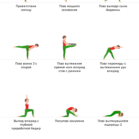
Приветствие
Поза мощного
Поза выпада сына
солнцу
основания
Анджаны
Поза воина 3 с
Поза вытяжения
Поза пирамиды с
опорой
прямой ноги вперед
вытяжением рук
стоя с ремнем
вперед
Выпад вперед с
Полупоза ханумана
Поза вытянувшейся
глубокой
ящерицы 2
проработкой бедер