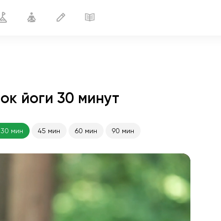
ок йоги 30 минут
Профилактика цистита
30 мин
30 мин
45 мин
60 мин
90 мин
полёт души
01:44
внутренний покой
01:27