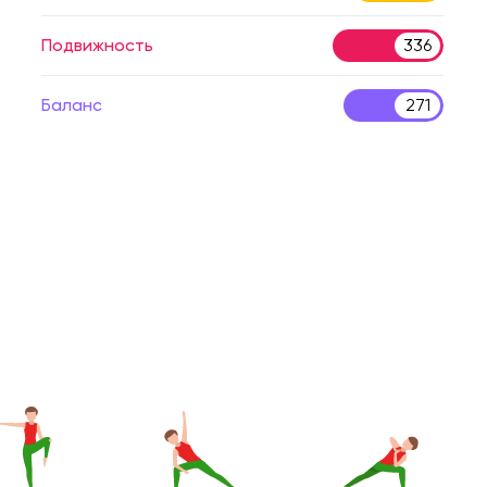
Подвижность
336
Баланс
271