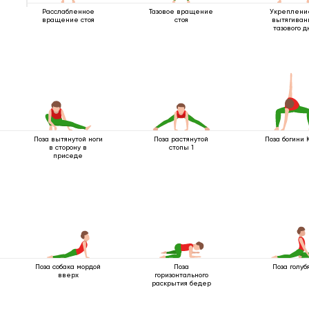
Расслабленное
Тазовое вращение
Укреплени
вращение стоя
стоя
вытягиван
тазового д
Поза вытянутой ноги
Поза растянутой
Поза богини 
в сторону в
стопы 1
приседе
Поза собака мордой
Поза
Поза голубя
вверх
горизонтального
раскрытия бедер