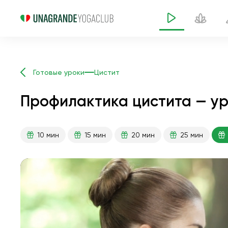
Готовые уроки
Цистит
Профилактика цистита — ур
10 мин
15 мин
20 мин
25 мин