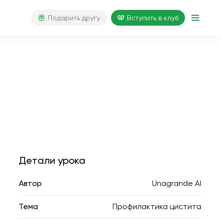
Подарить другу
Вступить в клуб
Детали урока
Автор
Unagrande AI
Тема
Профилактика цистита