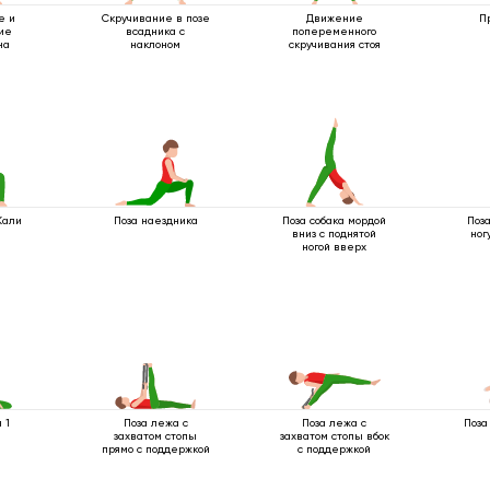
е и
Скручивание в позе
Движение
П
ие
всадника с
попеременного
на
наклоном
скручивания стоя
Кали
Поза наездника
Поза собака мордой
Поза
вниз с поднятой
ног
ногой вверх
 1
Поза лежа с
Поза лежа с
Поза
захватом стопы
захватом стопы вбок
прямо с поддержкой
с поддержкой