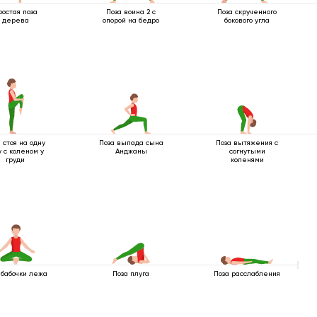
ростая поза
Поза воина 2 с
Поза скрученного
дерева
опорой на бедро
бокового угла
 стоя на одну
Поза выпада сына
Поза вытяжения с
у с коленом у
Анджаны
согнутыми
груди
коленями
 бабочки лежа
Поза плуга
Поза расслабления