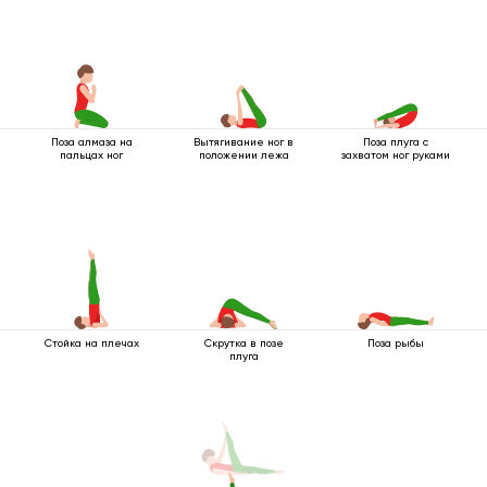
Поза алмаза на
Вытягивание ног в
Поза плуга с
пальцах ног
положении лежа
захватом ног руками
Стойка на плечах
Скрутка в позе
Поза рыбы
плуга