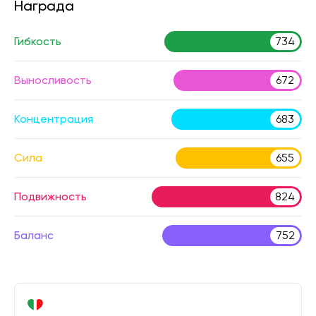
Награда
Гибкость
734
Выносливость
672
Концентрация
683
Сила
655
Подвижность
824
Баланс
752