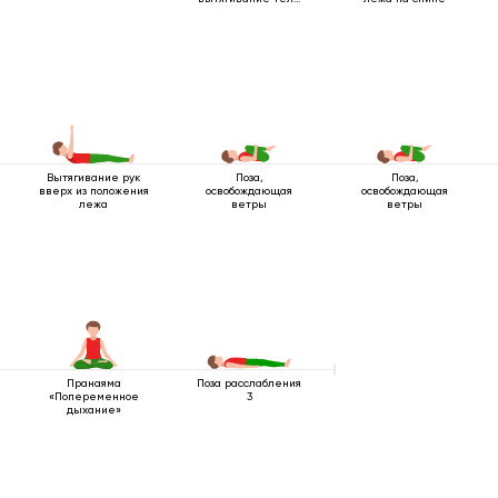
лежа
Вытягивание рук
Поза,
Поза,
вверх из положения
освобождающая
освобождающая
лежа
ветры
ветры
Пранаяма
Поза расслабления
«Попеременное
3
дыхание»