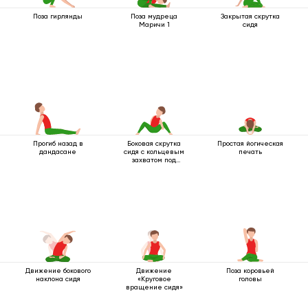
Поза гирлянды
Поза мудреца
Закрытая скрутка
Маричи 1
сидя
Прогиб назад в
Боковая скрутка
Простая йогическая
дандасане
сидя с кольцевым
печать
захватом под
коленом
Движение бокового
Движение
Поза коровьей
наклона сидя
«Круговое
головы
вращение сидя»