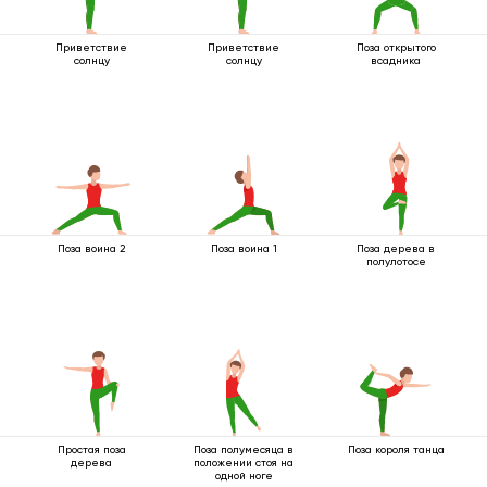
Приветствие
Приветствие
Поза открытого
солнцу
солнцу
всадника
Поза воина 2
Поза воина 1
Поза дерева в
полулотосе
Простая поза
Поза полумесяца в
Поза короля танца
дерева
положении стоя на
одной ноге