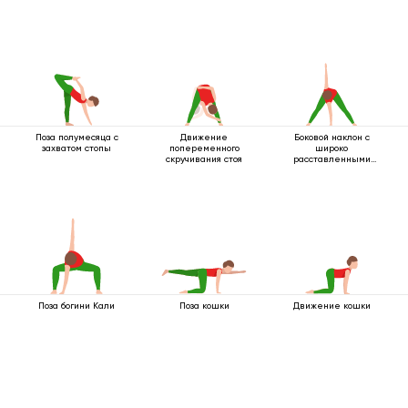
Поза полумесяца с
Движение
Боковой наклон с
захватом стопы
попеременного
широко
скручивания стоя
расставленными
ногами
Поза богини Кали
Поза кошки
Движение кошки