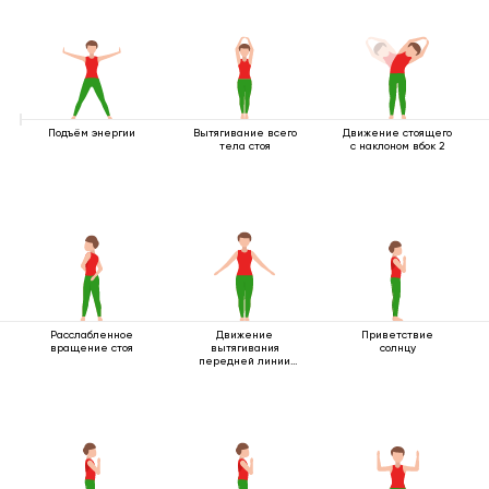
Подъём энергии
Вытягивание всего
Движение стоящего
тела стоя
с наклоном вбок 2
Расслабленное
Движение
Приветствие
вращение стоя
вытягивания
солнцу
передней линии
тела