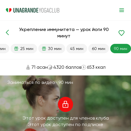
Укрепление иммунитета — урок йоги 90
Готовые уроки
Иммунитет
минут
мин
25 мин
30 мин
45 мин
60 мин
90 мин
71 асан
4320 баллов
653 ккал
Заниматься по видео ·
90 мин
Этот урок доступен для членов клуба
Этот урок доступен по подписке