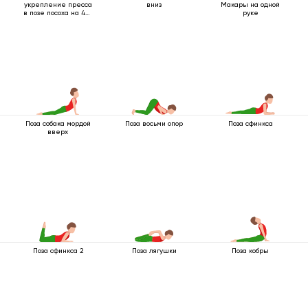
укрепление пресса
вниз
Макары на одной
в позе посоха на 4-х
руке
опорах с упором на
локти
Поза собака мордой
Поза восьми опор
Поза сфинкса
вверх
Поза сфинкса 2
Поза лягушки
Поза кобры