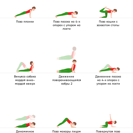
Поза планки
Поза посоха на 4-х
Поза кошки с
опорах с упором на
захватом стопы
локти
Виньяса собака
Движение
Движение посоха
мордой вниз–
поворачивающейся
на 4-х опорах с
мордой вверх
кобры 2
упором на локти
Динамичное
Поза макары лицом
Повернутая поза