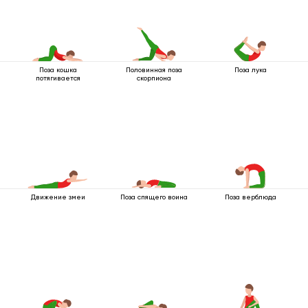
Поза кошка
Половинная поза
Поза лука
потягивается
скорпиона
Движение змеи
Поза спящего воина
Поза верблюда