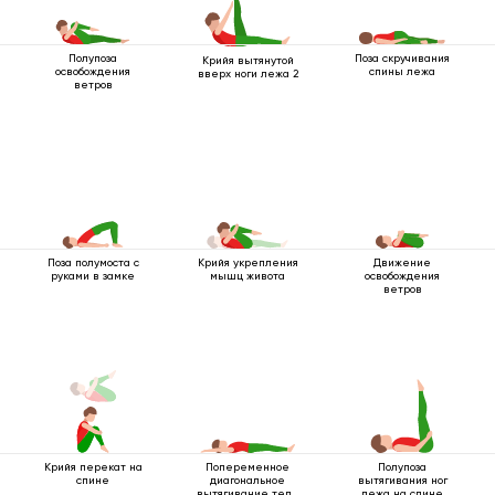
Полупоза
Поза скручивания
Крийя вытянутой
освобождения
спины лежа
вверх ноги лежа 2
ветров
Поза полумоста с
Крийя укрепления
Движение
руками в замке
мышц живота
освобождения
ветров
Крийя перекат на
Попеременное
Полупоза
спине
диагональное
вытягивания ног
вытягивание тела
лежа на спине