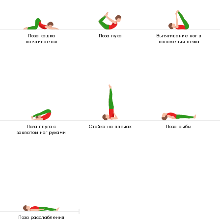
Поза кошка
Поза лука
Вытягивание ног в
потягивается
положении лежа
Поза плуга с
Стойка на плечах
Поза рыбы
захватом ног руками
Поза расслабления