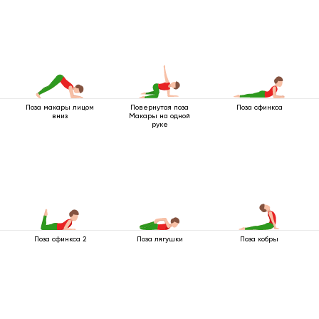
Поза макары лицом
Повернутая поза
Поза сфинкса
вниз
Макары на одной
руке
Поза сфинкса 2
Поза лягушки
Поза кобры