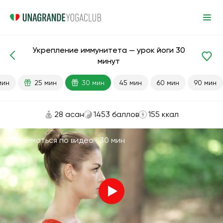
Укрепление иммунитета — урок йоги 30
Готовые уроки
Иммунитет
минут
мин
25 мин
30 мин
45 мин
60 мин
90 мин
28 асан
1453 баллов
155 ккал
Заниматься по видео ·
30 мин