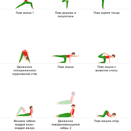
Поза воина 1
Поза дерева в
Поза короля танца
полулотосе
Движение
Поза кошки
Поза кошки с
попеременного
захватом стопы
скручивания стоя
Виньяса собака
Движение
Поза восьми опор
мордой вниз–
поворачивающейся
мордой вверх
кобры 2