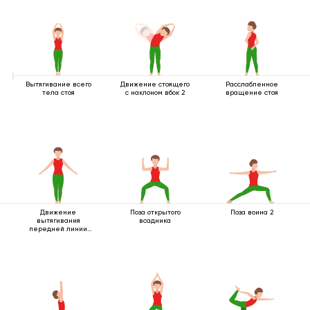
Вытягивание всего
Движение стоящего
Расслабленное
тела стоя
с наклоном вбок 2
вращение стоя
Движение
Поза открытого
Поза воина 2
вытягивания
всадника
передней линии
тела