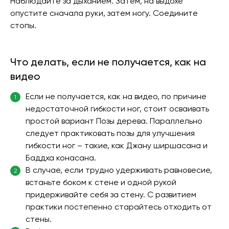
Наблюдайте за дыханием. Затем, на выдохе
опустите сначала руки, затем ногу. Соедините
стопы.
Что делать, если не получается, как на
видео
Если не получается, как на видео, по причине
1
недостаточной гибкости ног, стоит осваивать
простой вариант Позы дерева. Параллельно
следует практиковать позы для улучшения
гибкости ног – такие, как Джану ширшасана и
Баддха конасана.
В случае, если трудно удерживать равновесие,
2
встаньте боком к стене и одной рукой
придерживайте себя за стену. С развитием
практики постепенно старайтесь отходить от
стены.