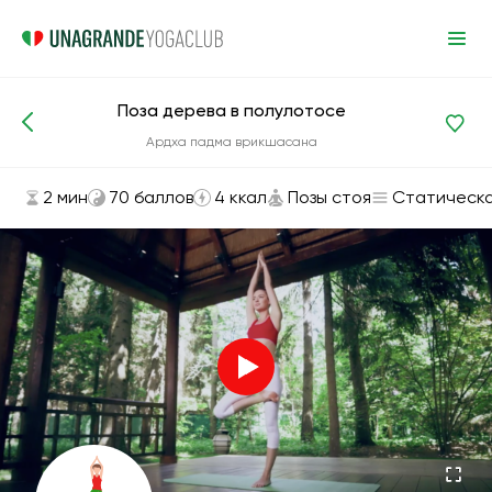
Поза дерева в полулотосе
Асаны и упражнения
Позы стоя
Ардха падма врикшасана
2 мин
70 баллов
4 ккал
Позы стоя
Статическ