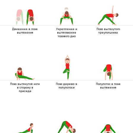
Движение в позе
Укрепление и
Поза вытянутого
вытяжения
вытягивание
треугольника
тазового дна
Поза вытянутой ноги
Поза дерева в
Полулотос в позе
в сторону в
полулотосе
вытяжения
приседе