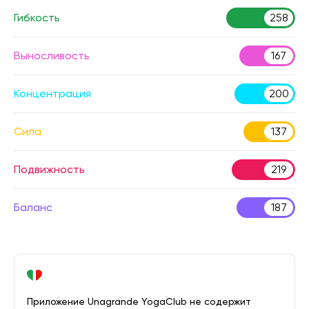
Гибкость
258
Выносливость
167
Концентрация
200
Сила
137
Подвижность
219
Баланс
187
Приложение Unagrande YogaClub не содержит