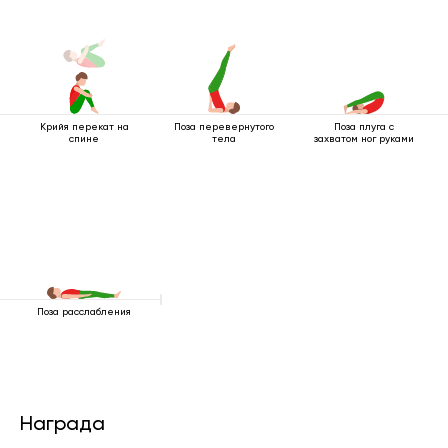
Крийя перекат на
Поза перевернутого
Поза плуга с
спине
тела
захватом ног руками
Поза расслабления
Награда