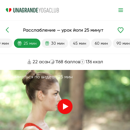
Расслабление — урок йоги 25 минут
Готовые уроки
Расслабление
0 мин
25 мин
30 мин
45 мин
60 мин
90 мин
22 асан
1168 баллов
136 ккал
Заниматься по видео ·
25 мин