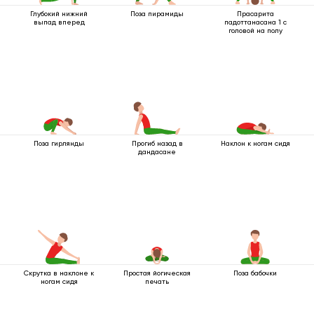
Глубокий нижний
Поза пирамиды
Прасарита
выпад вперед
падоттанасана 1 с
головой на полу
Поза гирлянды
Прогиб назад в
Наклон к ногам сидя
дандасане
Скрутка в наклоне к
Простая йогическая
Поза бабочки
ногам сидя
печать