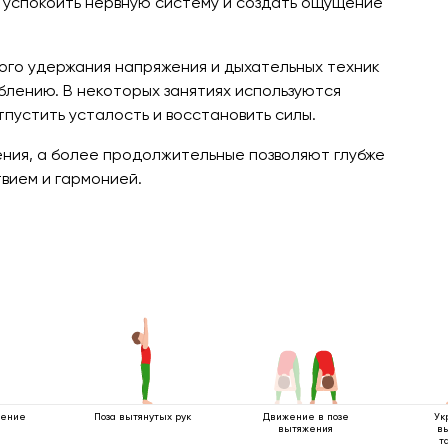
, успокоить нервную систему и создать ощущение
кого удержания напряжения и дыхательных техник
блению. В некоторых занятиях используются
пустить усталость и восстановить силы.
ения, а более продолжительные позволяют глубже
твием и гармонией.
щение
Поза вытянутых рук
Движение в позе
Ук
вытяжения
в
т