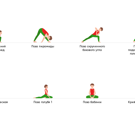
жний
Поза пирамиды
Поза скрученного
ред
бокового угла
падо
гол
еская
Поза голубя 1
Поза бабочки
Крий