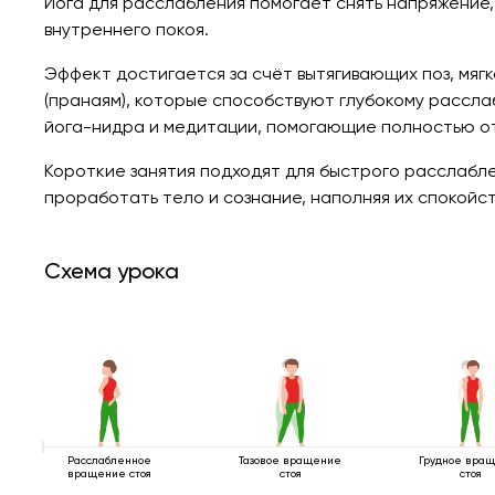
Йога для расслабления помогает снять напряжение
внутреннего покоя.
Эффект достигается за счёт вытягивающих поз, мяг
(пранаям), которые способствуют глубокому рассла
йога-нидра и медитации, помогающие полностью от
Короткие занятия подходят для быстрого расслабл
проработать тело и сознание, наполняя их спокойс
Схема урока
Расслабленное
Тазовое вращение
Грудное вра
вращение стоя
стоя
стоя