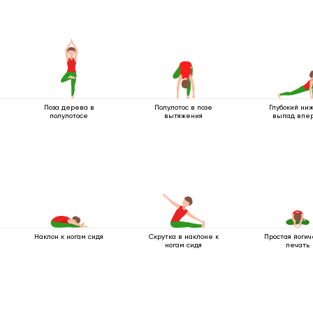
Поза дерева в
Полулотос в позе
Глубокий ни
полулотосе
вытяжения
выпад впе
Наклон к ногам сидя
Скрутка в наклоне к
Простая йогич
ногам сидя
печать