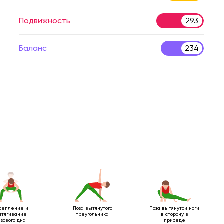
Подвижность
293
Баланс
234
репление и
Поза вытянутого
Поза вытянутой ноги
ытягивание
треугольника
в сторону в
азового дна
приседе