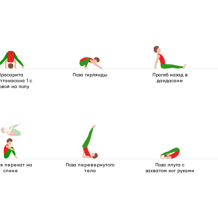
Прасарита
Поза гирлянды
Прогиб назад в
ттанасана 1 с
дандасане
овой на полу
я перекат на
Поза перевернутого
Поза плуга с
спине
тела
захватом ног руками