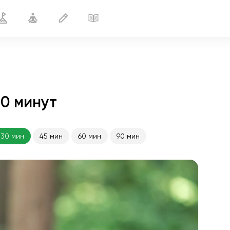
30 минут
Расслабление
30 мин
30 мин
45 мин
60 мин
90 мин
полёт души
01:44
внутренний покой
01:27