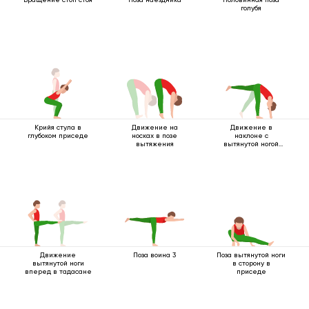
голубя
Крийя стула в
Движение на
Движение в
глубоком приседе
носках в позе
наклоне с
вытяжения
вытянутой ногой
вверх
Движение
Поза воина 3
Поза вытянутой ноги
вытянутой ноги
в сторону в
вперед в тадасане
приседе