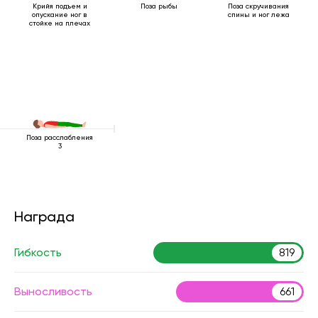
Поза рыбы
Поза скручивания
Крийя подъем и
спины и ног лежа
опускание ног в
стойке на плечах
Поза расслабления
3
Награда
Гибкость
819
Выносливость
661