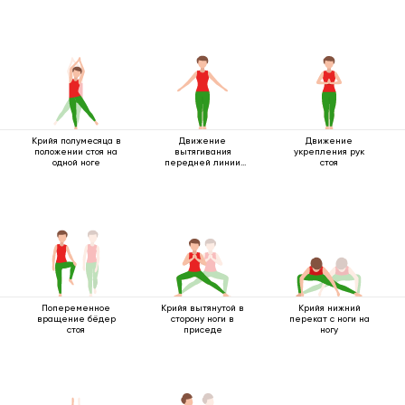
Крийя полумесяца в
Движение
Движение
положении стоя на
вытягивания
укрепления рук
одной ноге
передней линии
стоя
тела
Попеременное
Крийя вытянутой в
Крийя нижний
вращение бёдер
сторону ноги в
перекат с ноги на
стоя
приседе
ногу