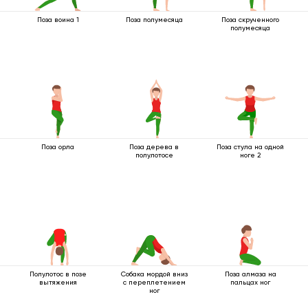
Поза воина 1
Поза полумесяца
Поза скрученного
полумесяца
Поза орла
Поза дерева в
Поза стула на одной
полулотосе
ноге 2
Полулотос в позе
Собака мордой вниз
Поза алмаза на
вытяжения
с переплетением
пальцах ног
ног