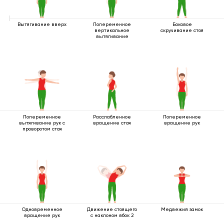
Вытягивание вверх
Попеременное
Боковое
вертикальное
скручивание стоя
вытягивание
Попеременное
Расслабленное
Попеременное
вытягивание рук с
вращение стоя
вращение рук
проворотом стоя
Одновременное
Движение стоящего
Медвежий замок
вращение рук
с наклоном вбок 2