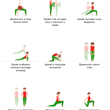
Движение в позе
Крийя стоя на одну
Крийя выпада сына
богини Кали
ногу с коленом у
Анджаны
груди
Крийя глубокого
Крийя в полупозе
Движение колен
нижнего выпада
ханумана
стоя
вперед
Вращение стоп стоя
Поза наездника
Половинная поза