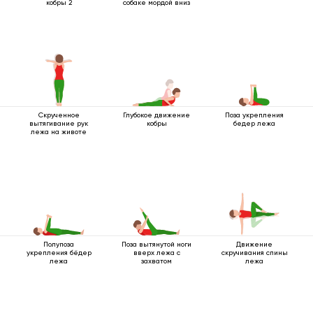
кобры 2
собаке мордой вниз
Скрученное
Глубокое движение
Поза укрепления
вытягивание рук
кобры
бедер лежа
лежа на животе
Полупоза
Поза вытянутой ноги
Движение
укрепления бёдер
вверх лежа с
скручивания спины
лежа
захватом
лежа