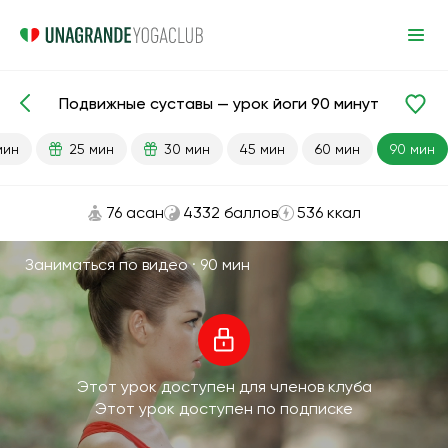
Подвижные суставы — урок йоги 90 минут
Готовые уроки
Суставы
мин
25 мин
30 мин
45 мин
60 мин
90 мин
76 асан
4332 баллов
536 ккал
Заниматься по видео ·
90 мин
Этот урок доступен для членов клуба
Этот урок доступен по подписке