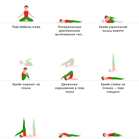
Поза бабочки лежа
Попеременное
Крийя укрепления
диагональное
мышц живота
вытягивание тела
лежа
Крийя перекат на
Движение
Крийя стойка на
спине
скручивания в позе
плечах – поза
плуга
спящего