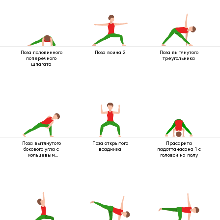
Поза половинного
Поза воина 2
Поза вытянутого
поперечного
треугольника
шпагата
Поза вытянутого
Поза открытого
Прасарита
бокового угла с
всадника
падоттанасана 1 с
кольцевым
головой на полу
захватом под
коленом