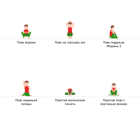
Поза ворона
Поза на пальцах ног
Поза мудреца
Маричи 2
Поза коровьей
Простая йогическая
Простая поза с
головы
печать
локтевым замком