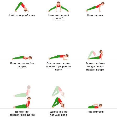
Собака мордой вниз
Поза растянутой
Поза планки
стопы 1
Поза посоха на 4-х
Поза посоха на 4-х
Виньяса собака
опорах
опорах с упором на
мордой вниз–
локти
мордой вверх
Движение
Движение на
Поза лягушки
поворачивающейся
пальцах ног в